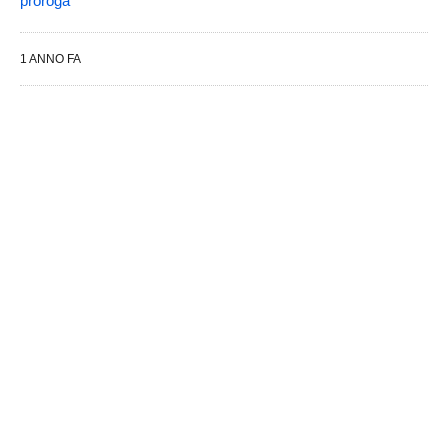
proroga
1 ANNO FA