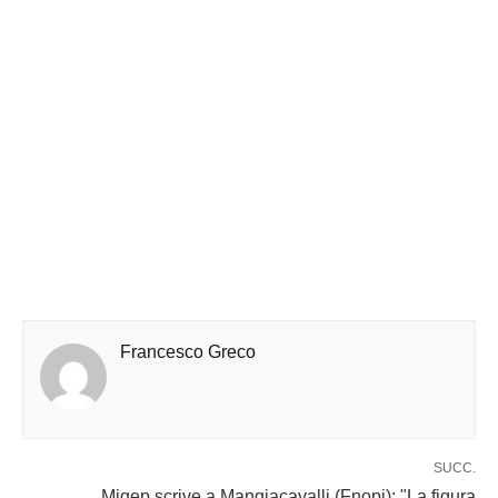
Francesco Greco
SUCC.
Migep scrive a Mangiacavalli (Fnopi): "La figura