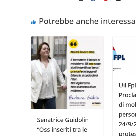
Potrebbe anche interessa
Uil Fp
Procl
di mob
person
Senatrice Guidolin
24/9/2
“Oss inseriti tra le
protes