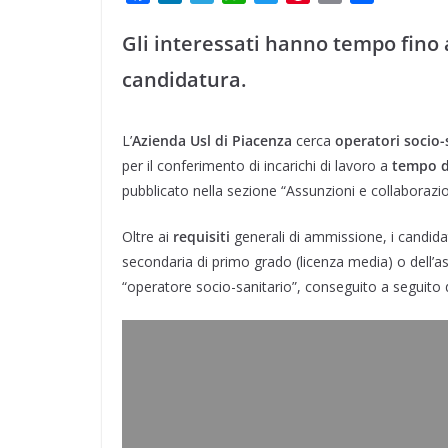
a
i
e
h
w
i
m
o
c
n
l
a
i
n
a
n
Gli interessati hanno tempo fino 
e
k
e
t
t
t
i
d
candidatura.
b
e
g
s
t
e
l
i
o
d
r
A
e
r
v
o
I
a
p
r
e
i
L’
Azienda Usl di Piacenza
cerca
operatori socio-
k
n
m
p
s
d
per il conferimento di incarichi di lavoro a
tempo d
t
i
pubblicato nella sezione “Assunzioni e collaborazion
Oltre ai
requisiti
generali di ammissione, i candid
secondaria di primo grado (licenza media) o dell’ass
“operatore socio-sanitario”, conseguito a seguito