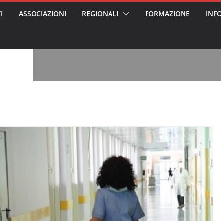
I
ASSOCIAZIONI
REGIONALI
FORMAZIONE
INF
vviso pubblico
 nei Cantieri
entali sanitari
o per abusi
sabile
7: tutto quello
sapere su
ele
oss arrestato e
rattamenti agli
casa di riposo
, l’analisi di
a? Chi ci perde?
 per gli oss?”