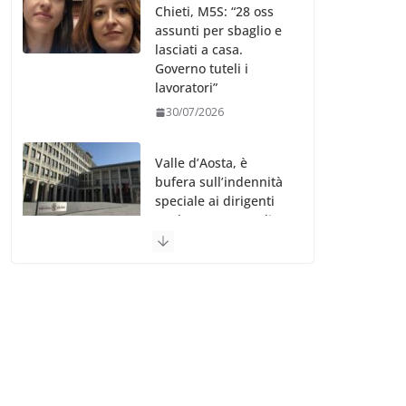
Chieti, M5S: “28 oss
assunti per sbaglio e
lasciati a casa.
Governo tuteli i
lavoratori”
30/07/2026
Valle d’Aosta, è
bufera sull’indennità
speciale ai dirigenti
Ausl. Le proteste di
minoranza e
sindacati: “Niente
soldi per gli oss?”
30/07/2026
Migep – Stati
Generali Oss – SHC:
“Richiesta di incontro