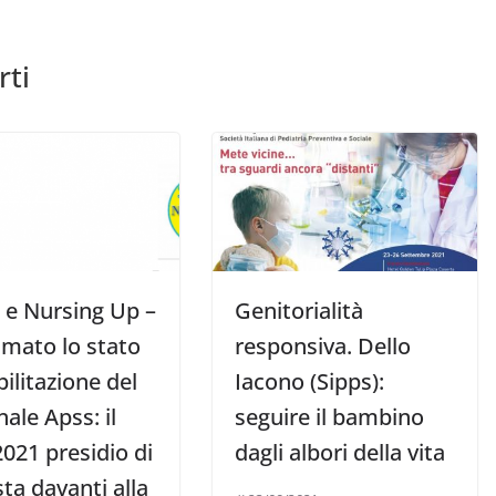
rti
l e Nursing Up –
Genitorialità
amato lo stato
responsiva. Dello
ilitazione del
Iacono (Sipps):
ale Apss: il
seguire il bambino
021 presidio di
dagli albori della vita
ta davanti alla