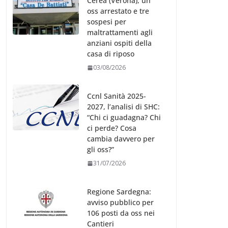
Cerea (Verona), un
oss arrestato e tre
sospesi per
maltrattamenti agli
anziani ospiti della
casa di riposo
03/08/2026
Ccnl Sanità 2025-
2027, l’analisi di SHC:
“Chi ci guadagna? Chi
ci perde? Cosa
cambia davvero per
gli oss?”
31/07/2026
Regione Sardegna:
avviso pubblico per
106 posti da oss nei
Cantieri