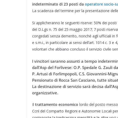
e
k
e
t
t
t
i
d
indeterminato di 23 posti da
operatore socio-sa
b
e
g
s
t
e
l
i
La scadenza del termine per la presentazione dell
o
d
r
A
e
r
v
Si applicheranno le seguenti riserve: 50% dei posti 
o
I
a
p
r
e
i
k
n
m
p
s
d
del D.Lgs n. 75 del 25 maggio 2017; 7 posti riserva
t
i
congedati senza demerito, nonché agli ufficiali in 
e s.m.i., in particolare ai sensi dell’art. 1014 c. 3 e
volontari che abbiano concluso il servizio civile s
I vincitori saranno assunti a tempo indetermina
dall’Asp del Forlivese: O.P. Spedale G. Zauli d
P. Artusi di Forlimpopoli, C.S. Giovannini-Mign
Pensionato di Rocca San Casciano, tutte situate
La destinazione di servizio sarà decisa dall’Asp
organizzative.
Il
trattamento economico
lordo del posto messo a
Ccnl del Comparto Regioni e Autonomie Locali per l’
corrisposte la tredicesima mensilità e le altre voci 