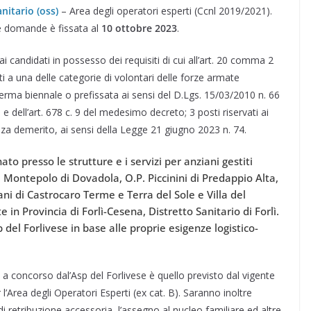
nitario (oss)
– Area degli operatori esperti (Ccnl 2019/2021).
e domande è fissata al
10 ottobre 2023
.
ai candidati in possesso dei requisiti di cui all’art. 20 comma 2
ti a una delle categorie di volontari delle forze armate
ferma biennale o prefissata ai sensi del D.Lgs. 15/03/2010 n. 66
 4, e dell’art. 678 c. 9 del medesimo decreto; 3 posti riservati ai
enza demerito, ai sensi della Legge 21 giugno 2023 n. 74.
to presso le strutture e i servizi per anziani gestiti
a Montepolo di Dovadola, O.P. Piccinini di Predappio Alta,
ani di Castrocaro Terme e Terra del Sole e Villa del
 in Provincia di Forlì-Cesena, Distretto Sanitario di Forlì.
 del Forlivese in base alle proprie esigenze logistico-
 concorso dal’Asp del Forlivese è quello previsto dal vigente
Area degli Operatori Esperti (ex cat. B). Saranno inoltre
di retribuzione accessoria, l’assegno al nucleo familiare ed altre