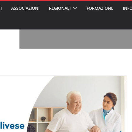
I
ASSOCIAZIONI
REGIONALI
FORMAZIONE
INF
, l’analisi di
a? Chi ci perde?
 per gli oss?”
alcontento degli
n partecipazione
o per abusi
sabile
7: tutto quello
sapere su
ele
oss arrestato e
rattamenti agli
casa di riposo