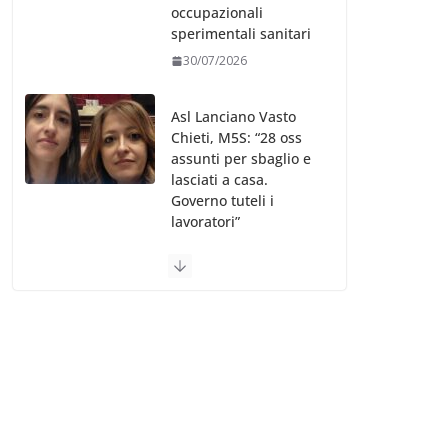
occupazionali
sperimentali sanitari
30/07/2026
Asl Lanciano Vasto
Chieti, M5S: “28 oss
assunti per sbaglio e
lasciati a casa.
Governo tuteli i
lavoratori”
30/07/2026
Valle d’Aosta, è
bufera sull’indennità
speciale ai dirigenti
Ausl. Le proteste di
minoranza e
sindacati: “Niente
soldi per gli oss?”