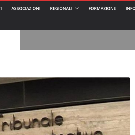
I
ASSOCIAZIONI
REGIONALI
FORMAZIONE
INF
, l’analisi di
a? Chi ci perde?
 per gli oss?”
alcontento degli
n partecipazione
o per abusi
sabile
7: tutto quello
sapere su
ele
oss arrestato e
rattamenti agli
casa di riposo