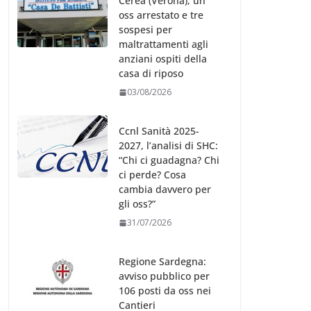
Cerea (Verona), un
oss arrestato e tre
sospesi per
maltrattamenti agli
anziani ospiti della
casa di riposo
03/08/2026
Ccnl Sanità 2025-
2027, l’analisi di SHC:
“Chi ci guadagna? Chi
ci perde? Cosa
cambia davvero per
gli oss?”
31/07/2026
Regione Sardegna:
avviso pubblico per
106 posti da oss nei
Cantieri