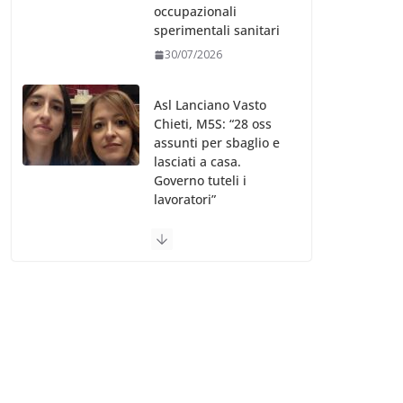
occupazionali
sperimentali sanitari
30/07/2026
Asl Lanciano Vasto
Chieti, M5S: “28 oss
assunti per sbaglio e
lasciati a casa.
Governo tuteli i
lavoratori”
30/07/2026
Valle d’Aosta, è
bufera sull’indennità
speciale ai dirigenti
Ausl. Le proteste di
minoranza e
sindacati: “Niente
soldi per gli oss?”