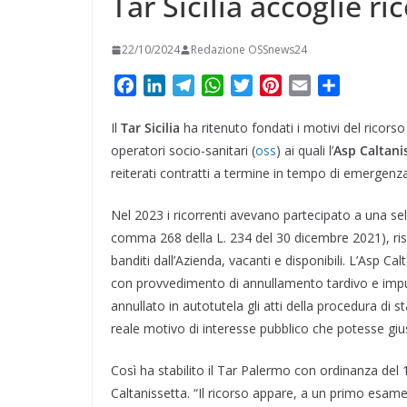
Tar Sicilia accoglie ri
22/10/2024
Redazione OSSnews24
F
L
T
W
T
P
E
C
a
i
e
h
w
i
m
o
Il
Tar Sicilia
c
n
ha ritenuto fondati i motivi del ricor
l
a
i
n
a
n
e
k
e
t
t
t
i
d
operatori socio-sanitari (
oss
) ai quali l’
Asp Caltani
b
e
g
s
t
e
l
i
reiterati contratti a termine in tempo di emergen
o
d
r
A
e
r
v
Nel 2023 i ricorrenti avevano partecipato a una selez
o
I
a
p
r
e
i
k
n
m
p
s
d
comma 268 della L. 234 del 30 dicembre 2021), risul
t
i
banditi dall’Azienda, vacanti e disponibili. L’Asp Cal
con provvedimento di annullamento tardivo e impug
annullato in autotutela gli atti della procedura di 
reale motivo di interesse pubblico che potesse gi
Così ha stabilito il Tar Palermo con ordinanza del 
Caltanissetta. “Il ricorso appare, a un primo esame, 