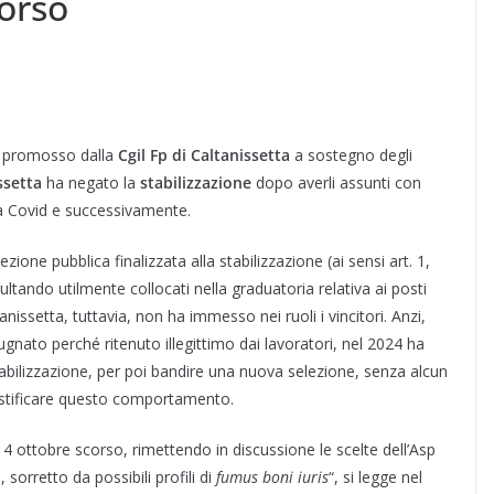
corso
so promosso dalla
Cgil Fp di Caltanissetta
a sostegno degli
ssetta
ha negato la
stabilizzazione
dopo averli assunti con
za Covid e successivamente.
ione pubblica finalizzata alla stabilizzazione (ai sensi art. 1,
tando utilmente collocati nella graduatoria relativa ai posti
tanissetta, tuttavia, non ha immesso nei ruoli i vincitori. Anzi,
nato perché ritenuto illegittimo dai lavoratori, nel 2024 ha
stabilizzazione, per poi bandire una nuova selezione, senza alcun
ustificare questo comportamento.
14 ottobre scorso, rimettendo in discussione le scelte dell’Asp
sorretto da possibili profili di
fumus boni iuris
“, si legge nel