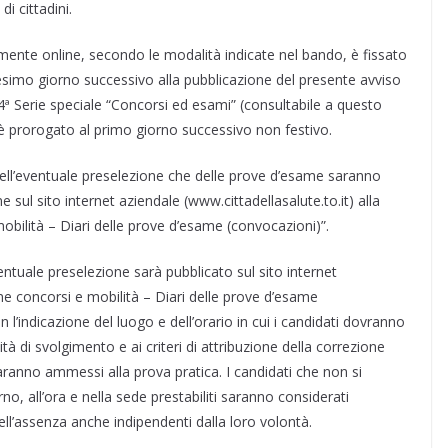
i cittadini.
vamente online, secondo le modalità indicate nel bando, è fissato
esimo giorno successivo alla pubblicazione del presente avviso
 4ª Serie speciale “Concorsi ed esami” (consultabile a questo
e è prorogato al primo giorno successivo non festivo.
 dell’eventuale preselezione che delle prove d’esame saranno
ul sito internet aziendale (www.cittadellasalute.to.it) alla
obilità – Diari delle prove d’esame (convocazioni)”.
entuale preselezione sarà pubblicato sul sito internet
one concorsi e mobilità – Diari delle prove d’esame
on l’indicazione del luogo e dell’orario in cui i candidati dovranno
tà di svolgimento e ai criteri di attribuzione della correzione
aranno ammessi alla prova pratica. I candidati che non si
o, all’ora e nella sede prestabiliti saranno considerati
ell’assenza anche indipendenti dalla loro volontà.