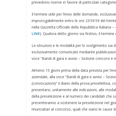
prevedono riserve in favore di particolari categorie d
Il termine utile per l’invio delle domande, esclusi
improrogabilmente entro le ore 23:59:59 del trent
nella Gazzetta Ufficiale della Repubblica Italiana –
LINK
). Qualora detto giorno sia festivo, il termin
Le istruzioni e le modalità per lo svolgimento sia
esclusivamente comunicate mediante pubblicazione s
voce “Bandi di gara e avvisi – Sezione concorsi e m
Almeno 15 giorni prima della data prevista per l’ev
aziendale, alla voce “Bandi di gara e avvisi – Sezi
(convocazioni)” il diario della prova preselettiva, c
presentarsi, unitamente alle indicazioni, alle modali
della preselezione e al numero dei candidati che s
presenteranno a sostenere la preselezione nel giorn
rinunciatari al concorso, quali che siano le cause d