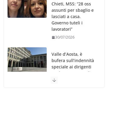
Chieti, M5S: “28 oss
assunti per sbaglio e
lasciati a casa.
Governo tuteli i
lavoratori”
30/07/2026
Valle d’Aosta, è
bufera sull’indennità
speciale ai dirigenti
Ausl. Le proteste di
minoranza e
sindacati: “Niente
soldi per gli oss?”
30/07/2026
Migep – Stati
Generali Oss – SHC:
“Richiesta di incontro