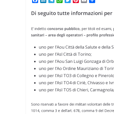
t
m
a
p
o
a
i
e
h
w
i
m
o
e
e
i
c
n
l
a
i
n
a
n
Di seguito tutte informazioni per 
p
n
r
r
e
k
e
t
t
t
i
d
l
d
b
e
g
s
t
e
l
i
e
E’ indetto
concorso pubblico
, per titoli ed esami
i
o
d
r
A
e
r
v
s
sanitari – area degli operatori – profilo profess
o
I
a
p
r
e
i
v
t
k
n
m
p
s
d
i
uno per l’Aou Città della Salute e della S
t
i
d
uno per l’Asl Città di Torino;
uno per l’Aou San Luigi Gonzaga di Or
i
uno per l’Ao Ordine Mauriziano di Tori
uno per l’Asl TO3 di Collegno e Pinerolo
uno per l’Asl TO4 di Ciriè, Chivasso e Ivr
uno per l’Asl TO5 di Chieri, Carmagnola,
Sono riservati a favore dei militari volontari delle
1014, comma 3 e dell’art. 678, comma 9 del Decret