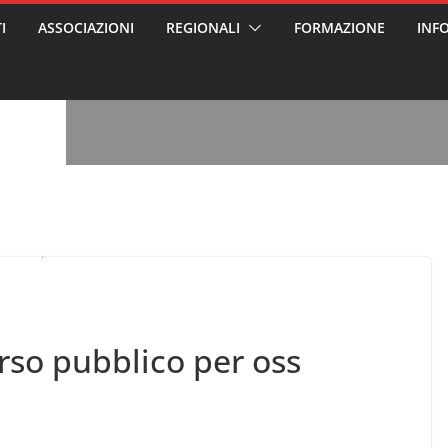
I
ASSOCIAZIONI
REGIONALI
FORMAZIONE
INF
vviso pubblico
 nei Cantieri
entali sanitari
o per abusi
sabile
7: tutto quello
sapere su
ele
oss arrestato e
rattamenti agli
casa di riposo
, l’analisi di
a? Chi ci perde?
 per gli oss?”
rso pubblico per oss