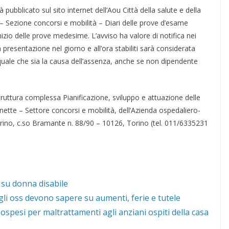
à pubblicato sul sito internet dell’Aou Città della salute e della
i – Sezione concorsi e mobilità – Diari delle prove d’esame
nizio delle prove medesime. L’avviso ha valore di notifica nei
 presentazione nel giorno e all’ora stabiliti sarà considerata
quale che sia la causa dell’assenza, anche se non dipendente
 Struttura complessa Pianificazione, sviluppo e attuazione delle
nette – Settore concorsi e mobilità, dell’Azienda ospedaliero-
 Torino, c.so Bramante n. 88/90 – 10126, Torino (tel. 011/6335231
 su donna disabile
gli oss devono sapere su aumenti, ferie e tutele
ospesi per maltrattamenti agli anziani ospiti della casa