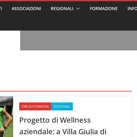
I
ASSOCIAZIONI
REGIONALI
FORMAZIONE
INF
, l’analisi di
a? Chi ci perde?
 per gli oss?”
alcontento degli
n partecipazione
o per abusi
sabile
7: tutto quello
sapere su
le
ss arrestato e
rattamenti agli
casa di riposo
EMILIA ROMAGNA
REGIONALI
Progetto di Wellness
aziendale: a Villa Giulia di