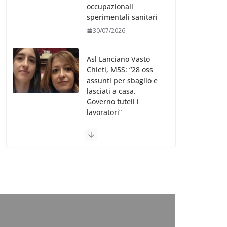
occupazionali
sperimentali sanitari
30/07/2026
Asl Lanciano Vasto
Chieti, M5S: “28 oss
assunti per sbaglio e
lasciati a casa.
Governo tuteli i
lavoratori”
30/07/2026
Valle d’Aosta, è
bufera sull’indennità
speciale ai dirigenti
Ausl. Le proteste di
minoranza e
sindacati: “Niente
soldi per gli oss?”