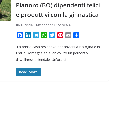
Pianoro (BO) dipendenti felici
e produttivi con la ginnastica
21/09/2020
Redazione OSSnews24
F
L
T
W
T
P
E
C
a
i
e
h
w
i
m
o
La prima casa residenza per anziani a Bologna e in
c
n
l
a
i
n
a
n
e
k
e
t
t
t
i
d
Emilia-Romagna ad aver voluto un percorso
b
e
g
s
t
e
l
i
di wellness aziendale. Un’ora di
o
d
r
A
e
r
v
o
I
a
p
r
e
i
Read More
k
n
m
p
s
d
t
i