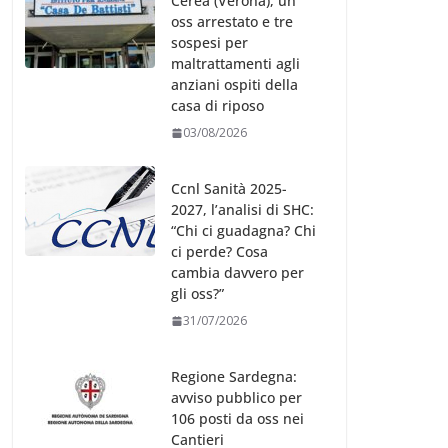
Cerea (Verona), un
oss arrestato e tre
sospesi per
maltrattamenti agli
anziani ospiti della
casa di riposo
03/08/2026
Ccnl Sanità 2025-
2027, l’analisi di SHC:
“Chi ci guadagna? Chi
ci perde? Cosa
cambia davvero per
gli oss?”
31/07/2026
Regione Sardegna:
avviso pubblico per
106 posti da oss nei
Cantieri