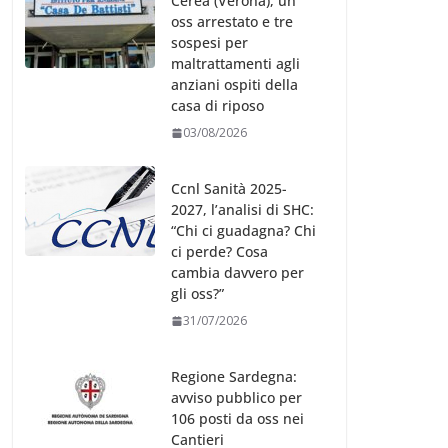
Cerea (Verona), un
oss arrestato e tre
sospesi per
maltrattamenti agli
anziani ospiti della
casa di riposo
03/08/2026
Ccnl Sanità 2025-
2027, l’analisi di SHC:
“Chi ci guadagna? Chi
ci perde? Cosa
cambia davvero per
gli oss?”
31/07/2026
Regione Sardegna:
avviso pubblico per
106 posti da oss nei
Cantieri