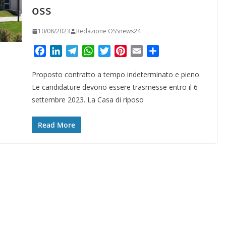
oss
10/08/2023
Redazione OSSnews24
F
L
T
W
T
P
E
C
a
i
e
h
w
i
m
o
Proposto contratto a tempo indeterminato e pieno.
c
n
l
a
i
n
a
n
e
k
e
t
t
t
i
d
Le candidature devono essere trasmesse entro il 6
b
e
g
s
t
e
l
i
settembre 2023. La Casa di riposo
o
d
r
A
e
r
v
o
I
a
p
r
e
i
Read More
k
n
m
p
s
d
t
i