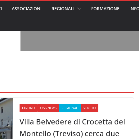
I
ASSOCIAZIONI
REGIONALI
FORMAZIONE
INF
, l’analisi di
a? Chi ci perde?
 per gli oss?”
alcontento degli
n partecipazione
o per abusi
sabile
7: tutto quello
sapere su
le
ss arrestato e
rattamenti agli
casa di riposo
LAVORO
OSS NEWS
REGIONALI
VENETO
Villa Belvedere di Crocetta del
Montello (Treviso) cerca due