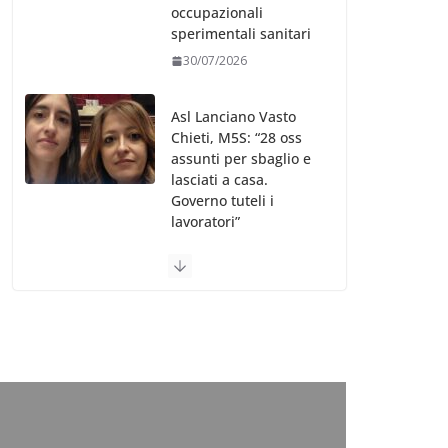
occupazionali
sperimentali sanitari
30/07/2026
Asl Lanciano Vasto
Chieti, M5S: “28 oss
assunti per sbaglio e
lasciati a casa.
Governo tuteli i
lavoratori”
30/07/2026
Valle d’Aosta, è
bufera sull’indennità
speciale ai dirigenti
Ausl. Le proteste di
minoranza e
sindacati: “Niente
soldi per gli oss?”