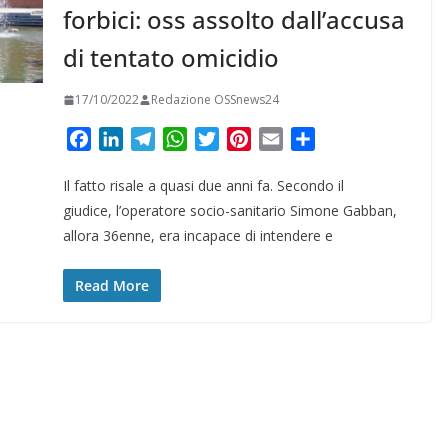
forbici: oss assolto dall’accusa
di tentato omicidio
17/10/2022
Redazione OSSnews24
F
L
T
W
T
P
E
C
a
i
e
h
w
i
m
o
Il fatto risale a quasi due anni fa. Secondo il
c
n
l
a
i
n
a
n
e
k
e
t
t
t
i
d
giudice, l’operatore socio-sanitario Simone Gabban,
b
e
g
s
t
e
l
i
allora 36enne, era incapace di intendere e
o
d
r
A
e
r
v
o
I
a
p
r
e
i
Read More
k
n
m
p
s
d
t
i