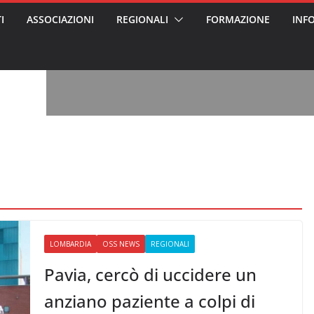
I
ASSOCIAZIONI
REGIONALI
FORMAZIONE
INF
vviso pubblico
 nei Cantieri
entali sanitari
o per abusi
sabile
7: tutto quello
sapere su
ele
oss arrestato e
rattamenti agli
casa di riposo
, l’analisi di
a? Chi ci perde?
 per gli oss?”
LOMBARDIA
OSS NEWS
REGIONALI
Pavia, cercò di uccidere un
anziano paziente a colpi di