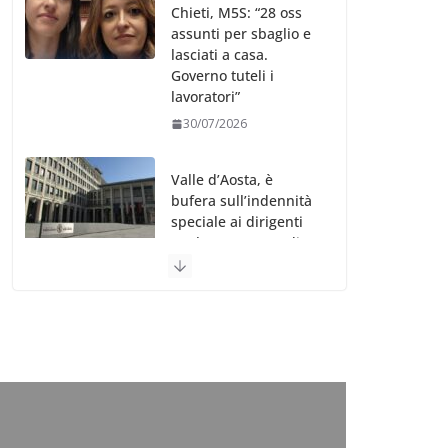
Chieti, M5S: “28 oss
assunti per sbaglio e
lasciati a casa.
Governo tuteli i
lavoratori”
30/07/2026
Valle d’Aosta, è
bufera sull’indennità
speciale ai dirigenti
Ausl. Le proteste di
minoranza e
sindacati: “Niente
soldi per gli oss?”
30/07/2026
Migep – Stati
Generali Oss – SHC:
“Richiesta di incontro