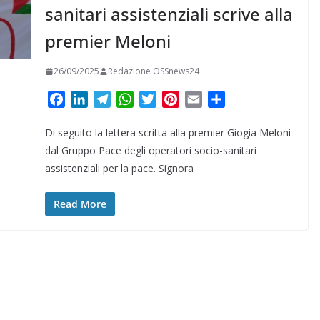
sanitari assistenziali scrive alla
premier Meloni
26/09/2025
Redazione OSSnews24
F
L
T
W
T
P
E
C
a
i
e
h
w
i
m
o
Di seguito la lettera scritta alla premier Giogia Meloni
c
n
l
a
i
n
a
n
e
k
e
t
t
t
i
d
dal Gruppo Pace degli operatori socio-sanitari
b
e
g
s
t
e
l
i
assistenziali per la pace. Signora
o
d
r
A
e
r
v
o
I
a
p
r
e
i
Read More
k
n
m
p
s
d
t
i