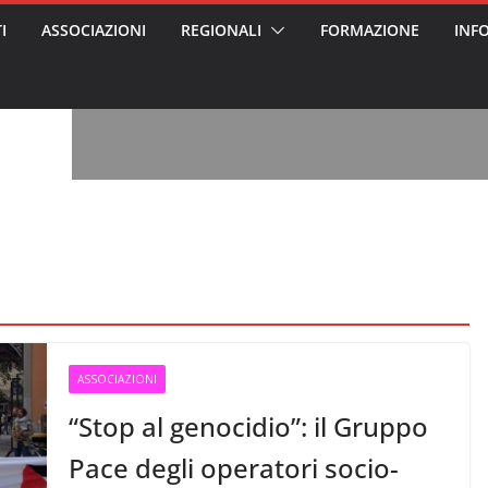
I
ASSOCIAZIONI
REGIONALI
FORMAZIONE
INF
vviso pubblico
 nei Cantieri
entali sanitari
o per abusi
sabile
7: tutto quello
sapere su
ele
oss arrestato e
rattamenti agli
casa di riposo
, l’analisi di
a? Chi ci perde?
 per gli oss?”
ASSOCIAZIONI
“Stop al genocidio”: il Gruppo
Pace degli operatori socio-