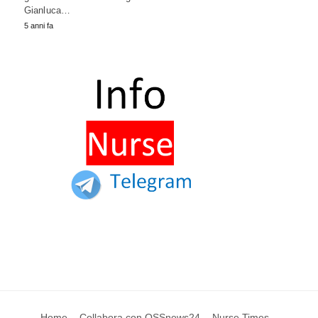
Gianluca…
5 anni fa
Home
Collabora con OSSnews24
Nurse Times