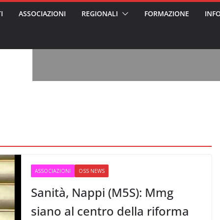
I
ASSOCIAZIONI
REGIONALI
FORMAZIONE
INF
vviso pubblico
 nei Cantieri
entali sanitari
o per abusi
sabile
7: tutto quello
sapere su
le
oss arrestato e
rattamenti agli
casa di riposo
, l’analisi di
a? Chi ci perde?
 per gli oss?”
ASSOCIAZIONI
OSS NEWS
Sanità, Nappi (M5S): Mmg
siano al centro della riforma