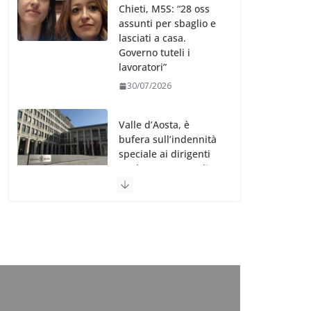
Chieti, M5S: “28 oss
assunti per sbaglio e
lasciati a casa.
Governo tuteli i
lavoratori”
30/07/2026
Valle d’Aosta, è
bufera sull’indennità
speciale ai dirigenti
Ausl. Le proteste di
minoranza e
sindacati: “Niente
soldi per gli oss?”
30/07/2026
Migep – Stati
Generali Oss – SHC:
“Richiesta di incontro