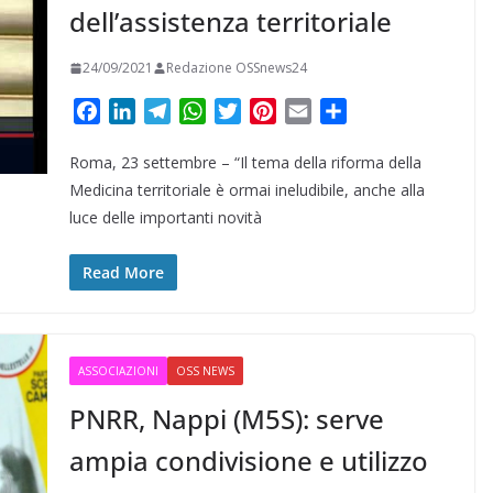
dell’assistenza territoriale
24/09/2021
Redazione OSSnews24
F
L
T
W
T
P
E
C
a
i
e
h
w
i
m
o
Roma, 23 settembre – “Il tema della riforma della
c
n
l
a
i
n
a
n
e
k
e
t
t
t
i
d
Medicina territoriale è ormai ineludibile, anche alla
b
e
g
s
t
e
l
i
luce delle importanti novità
o
d
r
A
e
r
v
o
I
a
p
r
e
i
Read More
k
n
m
p
s
d
t
i
ASSOCIAZIONI
OSS NEWS
PNRR, Nappi (M5S): serve
ampia condivisione e utilizzo