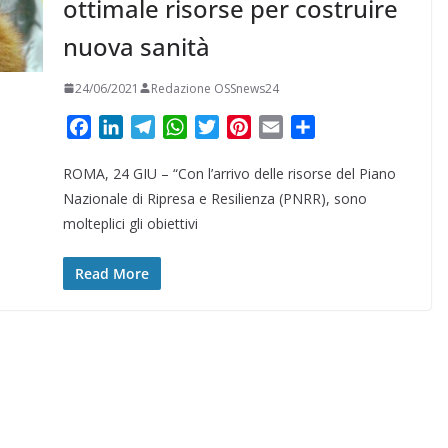
ottimale risorse per costruire
nuova sanità
24/06/2021
Redazione OSSnews24
F
L
T
W
T
P
E
C
a
i
e
h
w
i
m
o
ROMA, 24 GIU – “Con l’arrivo delle risorse del Piano
c
n
l
a
i
n
a
n
e
k
e
t
t
t
i
d
Nazionale di Ripresa e Resilienza (PNRR), sono
b
e
g
s
t
e
l
i
molteplici gli obiettivi
o
d
r
A
e
r
v
o
I
a
p
r
e
i
Read More
k
n
m
p
s
d
t
i