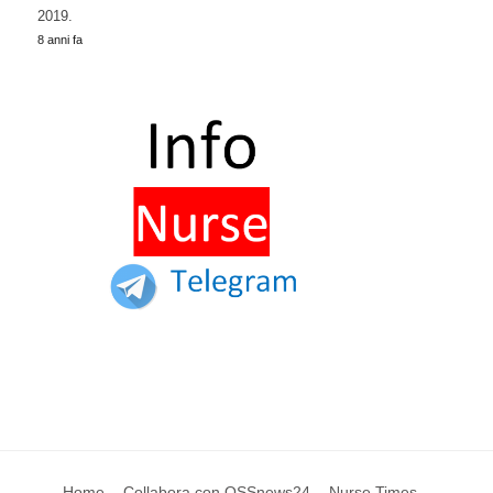
2019.
8 anni fa
Home
Collabora con OSSnews24
Nurse Times