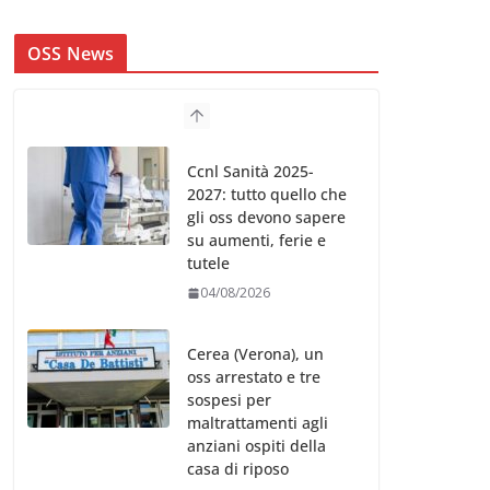
OSS News
Cerea (Verona), un
oss arrestato e tre
sospesi per
maltrattamenti agli
anziani ospiti della
casa di riposo
03/08/2026
Ccnl Sanità 2025-
2027, l’analisi di SHC:
“Chi ci guadagna? Chi
ci perde? Cosa
cambia davvero per