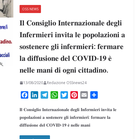
OSS NEWS
𝐈𝐥 𝐂𝐨𝐧𝐬𝐢𝐠𝐥𝐢𝐨 𝐈𝐧𝐭𝐞𝐫𝐧𝐚𝐳𝐢𝐨𝐧𝐚𝐥𝐞 𝐝𝐞𝐠𝐥𝐢
𝐈𝐧𝐟𝐞𝐫𝐦𝐢𝐞𝐫𝐢 𝐢𝐧𝐯𝐢𝐭𝐚 𝐥𝐞 𝐩𝐨𝐩𝐨𝐥𝐚𝐳𝐢𝐨𝐧𝐢 𝐚
𝐬𝐨𝐬𝐭𝐞𝐧𝐞𝐫𝐞 𝐠𝐥𝐢 𝐢𝐧𝐟𝐞𝐫𝐦𝐢𝐞𝐫𝐢: 𝐟𝐞𝐫𝐦𝐚𝐫𝐞
𝐥𝐚 𝐝𝐢𝐟𝐟𝐮𝐬𝐢𝐨𝐧𝐞 𝐝𝐞𝐥 𝐂𝐎𝐕𝐈𝐃-𝟏𝟗 𝐞̀
𝐧𝐞𝐥𝐥𝐞 𝐦𝐚𝐧𝐢 𝐝𝐢 𝐨𝐠𝐧𝐢 𝐜𝐢𝐭𝐭𝐚𝐝𝐢𝐧𝐨.
13/08/2020
Redazione OSSnews24
F
L
T
W
T
P
E
C
a
i
e
h
w
i
m
o
𝐈𝐥 𝐂𝐨𝐧𝐬𝐢𝐠𝐥𝐢𝐨 𝐈𝐧𝐭𝐞𝐫𝐧𝐚𝐳𝐢𝐨𝐧𝐚𝐥𝐞 𝐝𝐞𝐠𝐥𝐢 𝐈𝐧𝐟𝐞𝐫𝐦𝐢𝐞𝐫𝐢 𝐢𝐧𝐯𝐢𝐭𝐚 𝐥𝐞
c
n
l
a
i
n
a
n
e
k
e
t
t
t
i
d
𝐩𝐨𝐩𝐨𝐥𝐚𝐳𝐢𝐨𝐧𝐢 𝐚 𝐬𝐨𝐬𝐭𝐞𝐧𝐞𝐫𝐞 𝐠𝐥𝐢 𝐢𝐧𝐟𝐞𝐫𝐦𝐢𝐞𝐫𝐢: 𝐟𝐞𝐫𝐦𝐚𝐫𝐞 𝐥𝐚
b
e
g
s
t
e
l
i
𝐝𝐢𝐟𝐟𝐮𝐬𝐢𝐨𝐧𝐞 𝐝𝐞𝐥 𝐂𝐎𝐕𝐈𝐃-𝟏𝟗 𝐞̀ 𝐧𝐞𝐥𝐥𝐞 𝐦𝐚𝐧𝐢
o
d
r
A
e
r
v