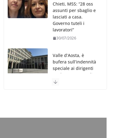
Valle d’Aosta, è
bufera sull’indennità
speciale ai dirigenti
Ausl. Le proteste di
minoranza e
sindacati: “Niente
soldi per gli oss?”
30/07/2026
Migep – Stati
Generali Oss – SHC:
“Richiesta di incontro
istituzionale urgente
sul futuro di oss e
professioni storiche
dell’assistenza”
30/07/2026
Asl Lanciano Vasto