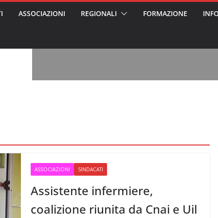
, l’analisi di
I
ASSOCIAZIONI
REGIONALI
FORMAZIONE
INF
a? Chi ci perde?
 per gli oss?”
vviso pubblico
 nei Cantieri
entali sanitari
o per abusi
sabile
7: tutto quello
sapere su
le
oss arrestato e
rattamenti agli
casa di riposo
ASSOCIAZIONI
SINDACATI
Assistente infermiere,
coalizione riunita da Cnai e Uil