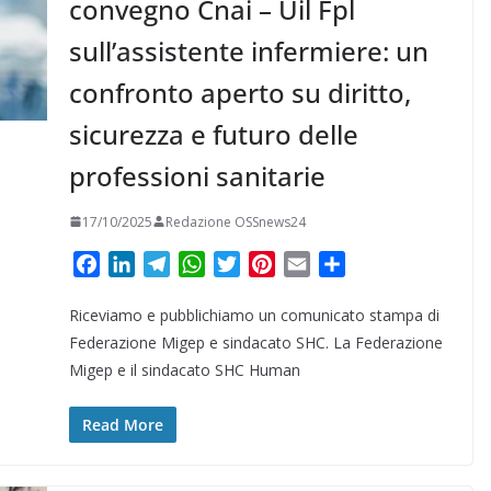
convegno Cnai – Uil Fpl
sull’assistente infermiere: un
confronto aperto su diritto,
sicurezza e futuro delle
professioni sanitarie
17/10/2025
Redazione OSSnews24
F
L
T
W
T
P
E
C
a
i
e
h
w
i
m
o
Riceviamo e pubblichiamo un comunicato stampa di
c
n
l
a
i
n
a
n
e
k
e
t
t
t
i
d
Federazione Migep e sindacato SHC. La Federazione
b
e
g
s
t
e
l
i
Migep e il sindacato SHC Human
o
d
r
A
e
r
v
o
I
a
p
r
e
i
Read More
k
n
m
p
s
d
t
i