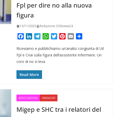
Fpl per dire no alla nuova
figura
13/11/2025
Redazione OSSnews24
F
L
T
W
T
P
E
C
a
i
e
h
w
i
m
o
Riceviamo e pubblichiamo un’analisi congiunta di Uil
c
n
l
a
i
n
a
n
e
k
e
t
t
t
i
d
Fpl e Cnai sulla figura dell’assistente infermiere. Un
b
e
g
s
t
e
l
i
coro di no si leva
o
d
r
A
e
r
v
o
I
a
p
r
e
i
Read More
k
n
m
p
s
d
t
i
ASSOCIAZIONI
SINDACATI
Migep e SHC tra i relatori del