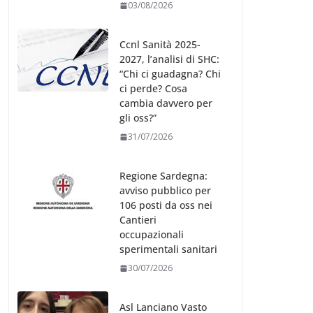
gli oss?”
31/07/2026
Regione Sardegna:
avviso pubblico per
106 posti da oss nei
Cantieri
occupazionali
sperimentali sanitari
30/07/2026
Asl Lanciano Vasto
Chieti, M5S: “28 oss
assunti per sbaglio e
lasciati a casa.
Governo tuteli i
lavoratori”
30/07/2026