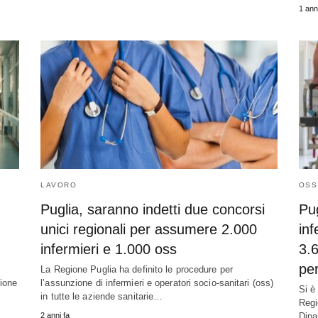
1 ann
LAVORO
OSS
Puglia, saranno indetti due concorsi
Pug
unici regionali per assumere 2.000
inf
infermieri e 1.000 oss
3.6
per
La Regione Puglia ha definito le procedure per
zione
l’assunzione di infermieri e operatori socio-sanitari (oss)
Si è 
in tutte le aziende sanitarie…
Regi
2 anni fa
Dipa