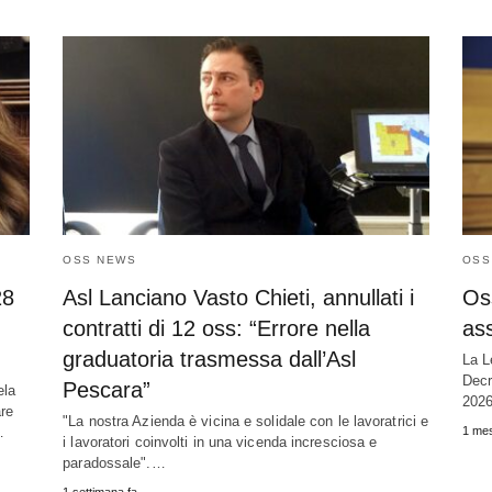
OSS NEWS
OSS
28
Asl Lanciano Vasto Chieti, annullati i
Oss
contratti di 12 oss: “Errore nella
ass
graduatoria trasmessa dall’Asl
La L
Decr
Pescara”
ela
2026
are
"La nostra Azienda è vicina e solidale con le lavoratrici e
…
1 mes
i lavoratori coinvolti in una vicenda incresciosa e
paradossale".…