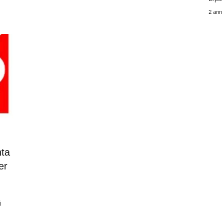
2 anni
nta
er
i