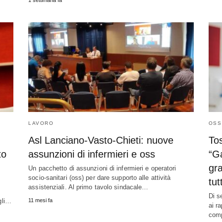
1 settimana fa
LAVORO
OSS
Asl Lanciano-Vasto-Chieti: nuove
Tos
to
assunzioni di infermieri e oss
“Ga
gra
Un pacchetto di assunzioni di infermieri e operatori
socio-sanitari (oss) per dare supporto alle attività
tut
assistenziali. Al primo tavolo sindacale…
Di s
egli…
11 mesi fa
ai r
com