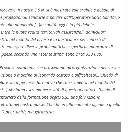
Onorevole:
II nostro S.S.N. si è mostrato vulnerabile e debole di
 professionali sanitarie a partire dall’Operatore Socio Sanitario
nte alla pandemia.[…]In sanità oggi è la più debole
ra le nuove realtà territoriali assistenziali, domiciliari,
.S.S. nel mondo del lavoro e in particolare nei contesti di
fatto emergere diverse problematiche e specifiche mancanze di
o paese, secondo una recente stima, sono circa 330.000.
 Province Autonome che provvedono all’organizzazione dei corsi e
struzione a macchia di leopardo costoso e difficoltoso[…]Chiedo di
evolare sia il percorso formativo che l’inserimento nel mondo del
e.[…] Abbiamo estrema necessità di questi operatori. Chiedo di
entarietà della formazione degl’O.S.S.. una formazione
etrata nel nostro paese. Chiedo un allineamento uguale a quella
 l’opportunità, ma garantirla.