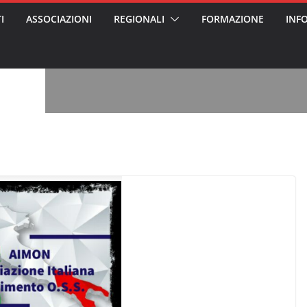
I
ASSOCIAZIONI
REGIONALI
FORMAZIONE
INF
, l’analisi di
a? Chi ci perde?
 per gli oss?”
alcontento degli
n partecipazione
o per abusi
sabile
7: tutto quello
sapere su
ele
oss arrestato e
rattamenti agli
casa di riposo