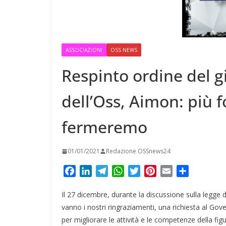
t
m
a
p
o
e
e
i
p
n
r
r
l
d
e
ASSOCIAZIONI
OSS NEWS
i
s
Respinto ordine del g
v
t
i
dell’Oss, Aimon: più f
d
fermeremo
i
01/01/2021
Redazione OSSnews24
F
L
T
W
T
P
E
C
a
i
e
h
w
i
m
o
Il 27 dicembre, durante la discussione sulla legge d
c
n
l
a
i
n
a
n
e
k
e
t
t
t
i
d
vanno i nostri ringraziamenti, una richiesta al Gov
b
e
g
s
t
e
l
i
per migliorare le attività e le competenze della fig