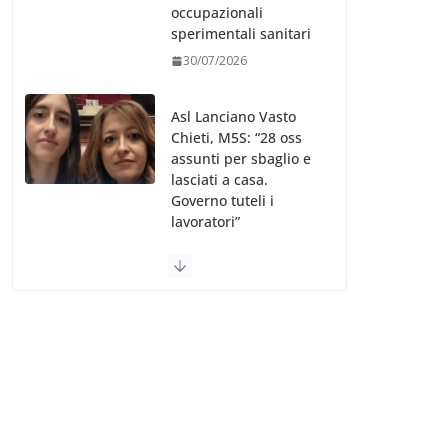
occupazionali
sperimentali sanitari
30/07/2026
Asl Lanciano Vasto
Chieti, M5S: “28 oss
assunti per sbaglio e
lasciati a casa.
Governo tuteli i
lavoratori”
30/07/2026
Valle d’Aosta, è
bufera sull’indennità
speciale ai dirigenti
Ausl. Le proteste di
minoranza e
sindacati: “Niente
soldi per gli oss?”