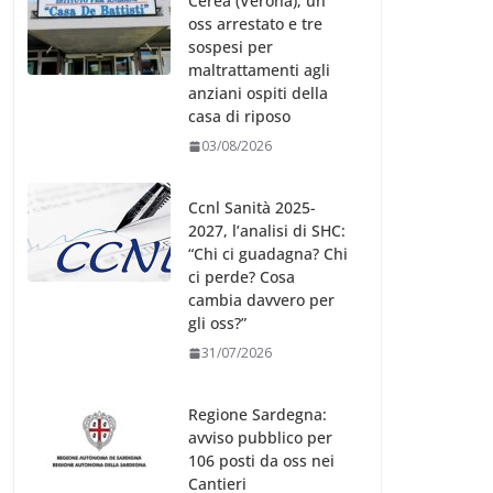
Cerea (Verona), un
oss arrestato e tre
sospesi per
maltrattamenti agli
anziani ospiti della
casa di riposo
03/08/2026
Ccnl Sanità 2025-
2027, l’analisi di SHC:
“Chi ci guadagna? Chi
ci perde? Cosa
cambia davvero per
gli oss?”
31/07/2026
Regione Sardegna:
avviso pubblico per
106 posti da oss nei
Cantieri