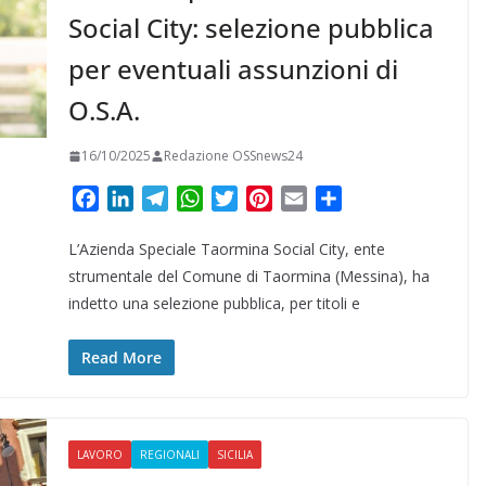
Social City: selezione pubblica
per eventuali assunzioni di
O.S.A.
16/10/2025
Redazione OSSnews24
F
L
T
W
T
P
E
C
a
i
e
h
w
i
m
o
L’Azienda Speciale Taormina Social City, ente
c
n
l
a
i
n
a
n
e
k
e
t
t
t
i
d
strumentale del Comune di Taormina (Messina), ha
b
e
g
s
t
e
l
i
indetto una selezione pubblica, per titoli e
o
d
r
A
e
r
v
o
I
a
p
r
e
i
Read More
k
n
m
p
s
d
t
i
LAVORO
REGIONALI
SICILIA