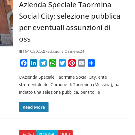
Azienda Speciale Taormina
Social City: selezione pubblica
per eventuali assunzioni di
oss
16/10/2025
Redazione OSSnews24
F
L
T
W
T
P
E
C
a
i
e
h
w
i
m
o
L’Azienda Speciale Taormina Social City, ente
c
n
l
a
i
n
a
n
e
k
e
t
t
t
i
d
strumentale del Comune di Taormina (Messina), ha
b
e
g
s
t
e
l
i
indetto una selezione pubblica, per titoli e
o
d
r
A
e
r
v
o
I
a
p
r
e
i
Read More
k
n
m
p
s
d
t
i
LAVORO
REGIONALI
SICILIA