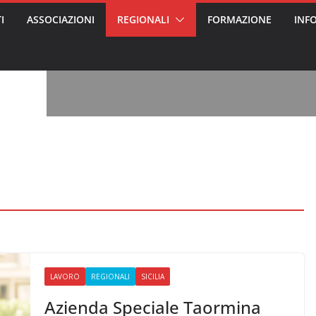
I
ASSOCIAZIONI
REGIONALI
FORMAZIONE
INF
vviso pubblico
 nei Cantieri
entali sanitari
o per abusi
sabile
7: tutto quello
sapere su
le
oss arrestato e
rattamenti agli
casa di riposo
, l’analisi di
a? Chi ci perde?
 per gli oss?”
LAVORO
REGIONALI
SICILIA
Azienda Speciale Taormina