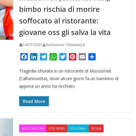
bimbo rischia di morire
soffocato al ristorante:
giovane oss gli salva la vita
14/07/2025
Redazione OSSnews24
F
L
T
W
T
P
E
C
a
i
e
h
w
i
m
o
Tragedia sfiorata in un ristorante di Mussomeli
c
n
l
a
i
n
a
n
e
k
e
t
t
t
i
d
(Caltanissetta), dove alcuni giorni fa un bambino di
b
e
g
s
t
e
l
i
appena un anno ha rischiato
o
d
r
A
e
r
v
o
I
a
p
r
e
i
Read More
k
n
m
p
s
d
t
i
ASSOCIAZIONI
OSS NEWS
REGIONALI
SICILIA