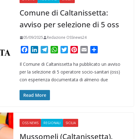
Comune di Caltanissetta:
avviso per selezione di 5 oss
05/09/2025
Redazione OSSnews24
F
L
T
W
T
P
E
C
a
i
e
h
w
i
m
o
Il Comune di Caltanissetta ha pubblicato un avviso
c
n
l
a
i
n
a
n
e
k
e
t
t
t
i
d
per la selezione di 5 operatore socio-sanitari (oss)
b
e
g
s
t
e
l
i
con esperienza documentata di almeno due
o
d
r
A
e
r
v
o
I
a
p
r
e
i
Read More
k
n
m
p
s
d
t
i
OSS NEWS
REGIONALI
SICILIA
Mussomeli (Caltanissetta),