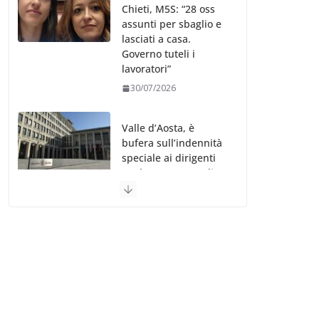
Chieti, M5S: “28 oss
assunti per sbaglio e
lasciati a casa.
Governo tuteli i
lavoratori”
30/07/2026
Valle d’Aosta, è
bufera sull’indennità
speciale ai dirigenti
Ausl. Le proteste di
minoranza e
sindacati: “Niente
soldi per gli oss?”
30/07/2026
Migep – Stati
Generali Oss – SHC:
“Richiesta di incontro