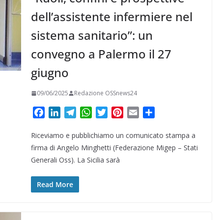
dell’assistente infermiere nel
sistema sanitario”: un
convegno a Palermo il 27
giugno
09/06/2025
Redazione OSSnews24
F
L
T
W
T
P
E
C
a
i
e
h
w
i
m
o
Riceviamo e pubblichiamo un comunicato stampa a
c
n
l
a
i
n
a
n
e
k
e
t
t
t
i
d
firma di Angelo Minghetti (Federazione Migep – Stati
b
e
g
s
t
e
l
i
Generali Oss). La Sicilia sarà
o
d
r
A
e
r
v
o
I
a
p
r
e
i
Read More
k
n
m
p
s
d
t
i