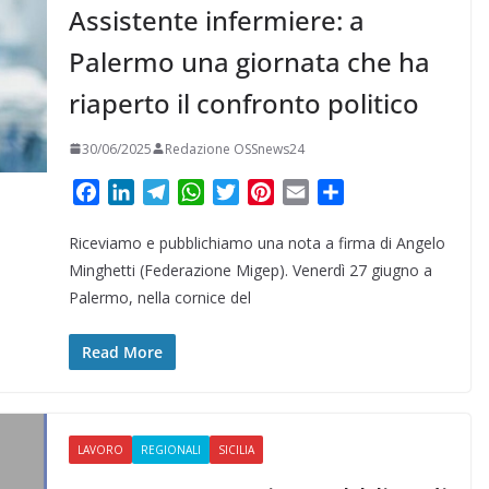
Assistente infermiere: a
Palermo una giornata che ha
riaperto il confronto politico
30/06/2025
Redazione OSSnews24
F
L
T
W
T
P
E
C
a
i
e
h
w
i
m
o
Riceviamo e pubblichiamo una nota a firma di Angelo
c
n
l
a
i
n
a
n
e
k
e
t
t
t
i
d
Minghetti (Federazione Migep). Venerdì 27 giugno a
b
e
g
s
t
e
l
i
Palermo, nella cornice del
o
d
r
A
e
r
v
o
I
a
p
r
e
i
Read More
k
n
m
p
s
d
t
i
LAVORO
REGIONALI
SICILIA