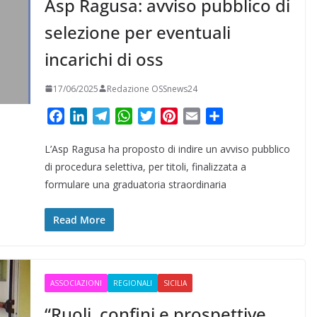
Asp Ragusa: avviso pubblico di
selezione per eventuali
incarichi di oss
17/06/2025
Redazione OSSnews24
F
L
T
W
T
P
E
C
a
i
e
h
w
i
m
o
L’Asp Ragusa ha proposto di indire un avviso pubblico
c
n
l
a
i
n
a
n
e
k
e
t
t
t
i
d
di procedura selettiva, per titoli, finalizzata a
b
e
g
s
t
e
l
i
formulare una graduatoria straordinaria
o
d
r
A
e
r
v
o
I
a
p
r
e
i
Read More
k
n
m
p
s
d
t
i
ASSOCIAZIONI
REGIONALI
SICILIA
“Ruoli, confini e prospettive