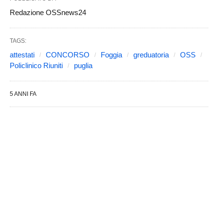
Redazione OSSnews24
TAGS:
attestati
CONCORSO
Foggia
greduatoria
OSS
Policlinico Riuniti
puglia
5 ANNI FA