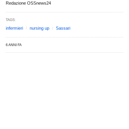
Redazione OSSnews24
TAGS:
infermieri
nursing up
Sassari
6 ANNI FA