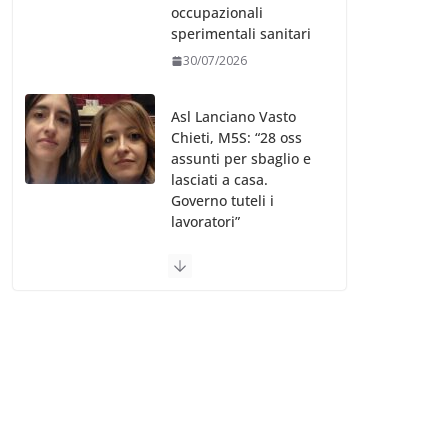
occupazionali
sperimentali sanitari
30/07/2026
Asl Lanciano Vasto
Chieti, M5S: “28 oss
assunti per sbaglio e
lasciati a casa.
Governo tuteli i
lavoratori”
30/07/2026
Valle d’Aosta, è
bufera sull’indennità
speciale ai dirigenti
Ausl. Le proteste di
minoranza e
sindacati: “Niente
soldi per gli oss?”