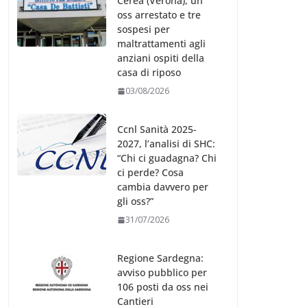
Cerea (Verona), un
oss arrestato e tre
sospesi per
maltrattamenti agli
anziani ospiti della
casa di riposo
03/08/2026
Ccnl Sanità 2025-
2027, l’analisi di SHC:
“Chi ci guadagna? Chi
ci perde? Cosa
cambia davvero per
gli oss?”
31/07/2026
Regione Sardegna:
avviso pubblico per
106 posti da oss nei
Cantieri