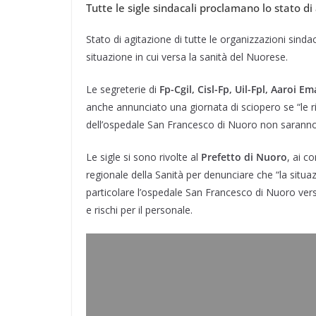
Tutte le sigle sindacali proclamano lo stato di
c
n
l
a
i
n
a
n
e
k
e
t
t
t
i
d
Stato di agitazione di tutte le organizzazioni sindac
b
e
g
s
t
e
l
i
situazione in cui versa la sanità del Nuorese.
o
d
r
A
e
r
v
o
I
a
p
r
e
i
Le segreterie di
Fp-Cgil, Cisl-Fp, Uil-Fpl, Aaroi
k
n
m
p
s
d
anche annunciato una giornata di sciopero se “le ri
t
i
dell’ospedale San Francesco di Nuoro non saranno
Le sigle si sono rivolte al
Prefetto di Nuoro
, ai c
regionale della Sanità per denunciare che “la situa
particolare l’ospedale San Francesco di Nuoro vers
e rischi per il personale.