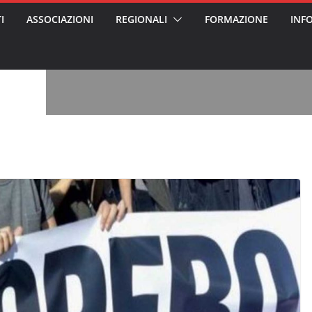
I
ASSOCIAZIONI
REGIONALI
FORMAZIONE
INF
, l’analisi di
a? Chi ci perde?
 per gli oss?”
alcontento degli
n partecipazione
o per abusi
sabile
7: tutto quello
sapere su
le
ss arrestato e
rattamenti agli
casa di riposo