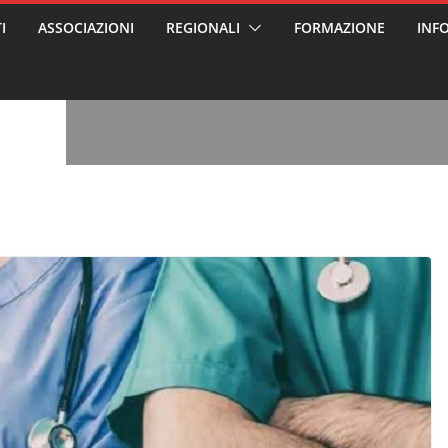
I
ASSOCIAZIONI
REGIONALI
FORMAZIONE
INF
vviso pubblico
 nei Cantieri
entali sanitari
o per abusi
sabile
7: tutto quello
sapere su
le
oss arrestato e
rattamenti agli
casa di riposo
, l’analisi di
a? Chi ci perde?
 per gli oss?”