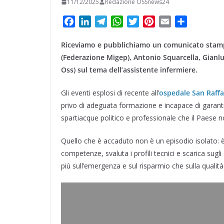
11/12/2025
Redazione OSSnews24
F
L
T
W
T
P
E
C
a
i
e
h
w
i
m
o
Riceviamo e pubblichiamo un comunicato stamp
c
n
l
a
i
n
a
n
e
k
e
t
t
t
i
d
(Federazione Migep), Antonio Squarcella, Gianlu
b
e
g
s
t
e
l
i
Oss) sul tema dell’assistente infermiere.
o
d
r
A
e
r
v
Gli eventi esplosi di recente all’
o
I
a
p
r
e
ospedale San Raffa
i
k
n
m
p
s
d
privo di adeguata formazione e incapace di garant
t
i
spartiacque politico e professionale che il Paese 
Quello che è accaduto non è un episodio isolato: è
competenze, svaluta i profili tecnici e scarica sugli
più sull’emergenza e sul risparmio che sulla qualità