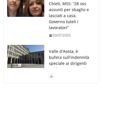
Chieti, M5S: “28 oss
assunti per sbaglio e
lasciati a casa.
Governo tuteli i
lavoratori”
30/07/2026
Valle d’Aosta, è
bufera sull’indennità
speciale ai dirigenti
Ausl. Le proteste di
minoranza e
sindacati: “Niente
soldi per gli oss?”
30/07/2026
Migep – Stati
Generali Oss – SHC:
“Richiesta di incontro