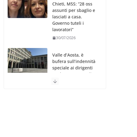
Chieti, M5S: “28 oss
assunti per sbaglio e
lasciati a casa.
Governo tuteli i
lavoratori”
30/07/2026
Valle d’Aosta, è
bufera sull’indennità
speciale ai dirigenti
Ausl. Le proteste di
minoranza e
sindacati: “Niente
soldi per gli oss?”
30/07/2026
Migep – Stati
Generali Oss – SHC:
“Richiesta di incontro