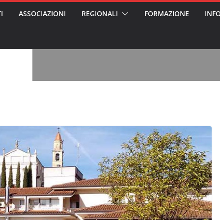
I
ASSOCIAZIONI
REGIONALI
FORMAZIONE
INF
vviso pubblico
 nei Cantieri
entali sanitari
o per abusi
sabile
7: tutto quello
sapere su
le
oss arrestato e
rattamenti agli
casa di riposo
, l’analisi di
a? Chi ci perde?
 per gli oss?”