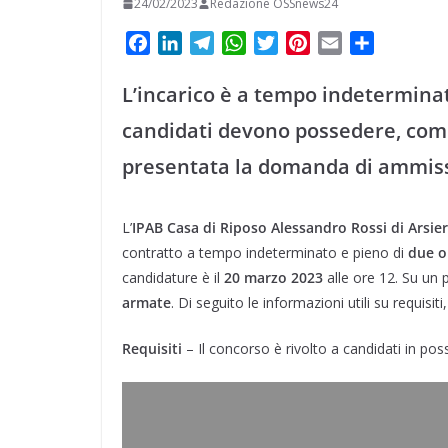
24/02/2023
Redazione OSSnews24
F
L
T
W
T
P
E
C
a
i
e
h
w
i
m
o
c
n
l
a
i
n
a
n
L’incarico è a tempo indeterminat
e
k
e
t
t
t
i
d
candidati devono possedere, com
b
e
g
s
t
e
l
i
o
d
r
A
e
r
v
presentata la domanda di ammiss
o
I
a
p
r
e
i
k
n
m
p
s
d
L’
IPAB Casa di Riposo Alessandro Rossi di Arsie
t
i
contratto a tempo indeterminato e pieno di
due o
candidature è il
20 marzo 2023
alle ore 12. Su un
armate
. Di seguito le informazioni utili su requi
Requisiti
– Il concorso è rivolto a candidati in pos