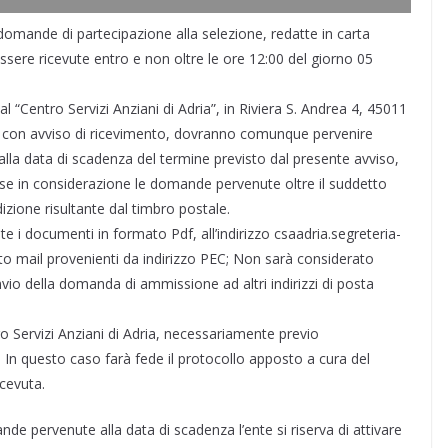
omande di partecipazione alla selezione, redatte in carta
ere ricevute entro e non oltre le ore 12:00 del giorno 05
 “Centro Servizi Anziani di Adria”, in Riviera S. Andrea 4, 45011
 con avviso di ricevimento, dovranno comunque pervenire
alla data di scadenza del termine previsto dal presente avviso,
ese in considerazione le domande pervenute oltre il suddetto
izione risultante dal timbro postale.
e i documenti in formato Pdf, all’indirizzo csaadria.segreteria-
nto mail provenienti da indirizzo PEC; Non sarà considerato
’invio della domanda di ammissione ad altri indirizzi di posta
ro Servizi Anziani di Adria, necessariamente previo
n questo caso farà fede il protocollo apposto a cura del
icevuta.
de pervenute alla data di scadenza l’ente si riserva di attivare