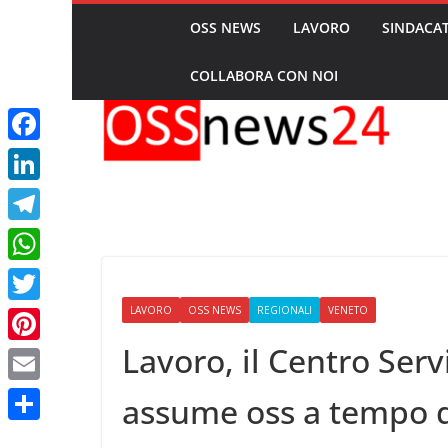
Skip
OSS NEWS
LAVORO
SINDACAT
Ultimo:
Ccnl Sanità 2025-2
domenica, Agosto 9, 2026
to
SHC: “Chi ci guad
Cosa cambia davv
COLLABORA CON NOI
content
Migep: “Quando i
oss si trasformer
collettiva?
Rimini, oss arres
F
sessuali su donna
a
Ccnl Sanità 2025-
L
che gli oss devo
c
i
aumenti, ferie e t
T
Cerea (Verona), u
e
n
e
tre sospesi per m
W
b
anziani ospiti del
k
l
h
LAVORO
OSS NEWS
REGIONALI
VENETO
o
T
e
e
a
o
w
Lavoro, il Centro Serv
d
P
g
t
k
i
I
i
r
E
assume oss a tempo 
s
t
n
n
a
m
A
C
t