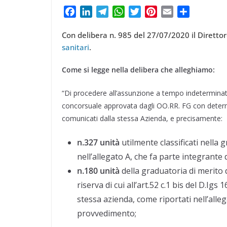
t
m
a
p
o
F
L
T
W
T
P
E
C
e
e
i
a
i
e
h
w
i
m
o
p
n
r
r
Con delibera n. 985 del 27/07/2020 il Dirett
c
n
l
a
i
n
a
n
l
d
sanitari
.
e
k
e
t
t
t
i
d
e
i
b
e
g
s
t
e
l
i
s
Come si legge nella delibera che alleghiamo:
o
d
r
A
e
r
v
v
t
o
I
a
p
r
e
i
i
“Di procedere all’assunzione a tempo indeterminato 
k
n
m
p
s
d
concorsuale approvata dagli OO.RR. FG con determ
d
t
i
comunicati dalla stessa Azienda, e precisamente:
i
n.327 unità
utilmente classificati nella
nell’allegato A, che fa parte integrant
n.180 unità
della graduatoria di merito 
riserva di cui all’art.52 c.1 bis del D.Ig
stessa azienda, come riportati nell’all
provvedimento;