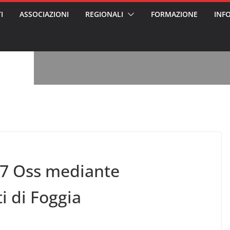
I
ASSOCIAZIONI
REGIONALI
FORMAZIONE
INF
, l’analisi di
a? Chi ci perde?
 per gli oss?”
alcontento degli
n partecipazione
o per abusi
sabile
7: tutto quello
sapere su
ele
oss arrestato e
rattamenti agli
casa di riposo
07 Oss mediante
i di Foggia