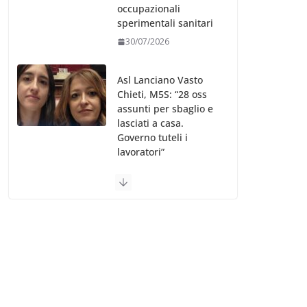
occupazionali
sperimentali sanitari
30/07/2026
Asl Lanciano Vasto
Chieti, M5S: “28 oss
assunti per sbaglio e
lasciati a casa.
Governo tuteli i
lavoratori”
30/07/2026
Valle d’Aosta, è
bufera sull’indennità
speciale ai dirigenti
Ausl. Le proteste di
minoranza e
sindacati: “Niente
soldi per gli oss?”