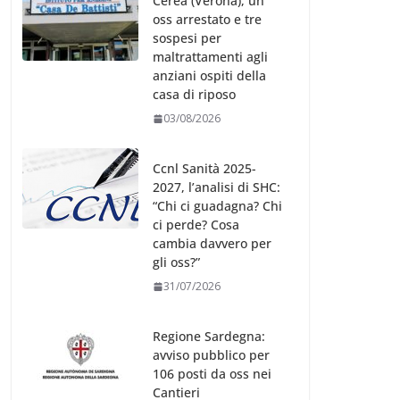
Cerea (Verona), un
oss arrestato e tre
sospesi per
maltrattamenti agli
anziani ospiti della
casa di riposo
03/08/2026
Ccnl Sanità 2025-
2027, l’analisi di SHC:
“Chi ci guadagna? Chi
ci perde? Cosa
cambia davvero per
gli oss?”
31/07/2026
Regione Sardegna:
avviso pubblico per
106 posti da oss nei
Cantieri