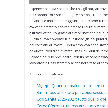
Esprime soddisfazione anche
Fp Cgil Bat
, attrrav
del coordinatore sanità
Luigi Marzano
: “Dopo mes
Puglia, si è finalmente raggiunto un accordo utile a
avevano prestato servizio presso l’Asl Bt durante 
risultato ottenuto grazie alla mobilitazione dei lavo
Puglia aveva sollevato la questione già dai primi 
dei contratti di lavoro. Esprimiamo viva soddisfazio
da questi lavoratori durante i mesi più duri dell’e
Sepac e dal suo presidente, con un metodo basato s
lavoratori e li assisteremo anche nella fase di comp
Redazione InfoNurse
Migep: “Quando il malcontento degli oss
Rimini, oss arrestato per abusi sessuali
Ccnl Sanità 2025-2027: tutto quello che 
Cerea (Verona), un oss arrestato e tre s