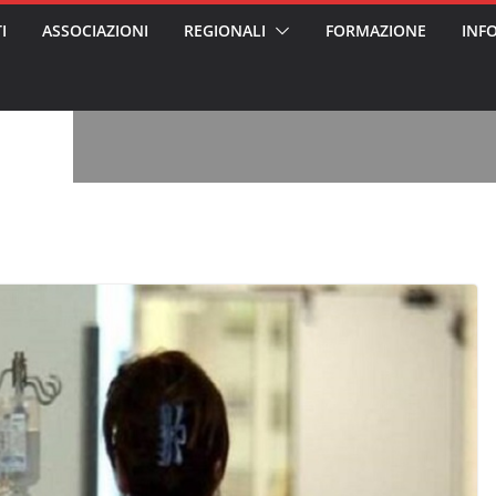
ss arrestato e
I
ASSOCIAZIONI
REGIONALI
FORMAZIONE
INF
rattamenti agli
casa di riposo
, l’analisi di
a? Chi ci perde?
 per gli oss?”
alcontento degli
n partecipazione
o per abusi
sabile
7: tutto quello
sapere su
le