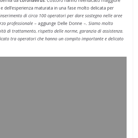
andemia da
coronavirus
. Costoro hanno rivendicato maggiore
a e dell’esperienza maturata in una fase molto delicata per
inserimento di circa 100 operatori per dare sostegno nelle aree
orzo professionale
– aggiunge Delle Donne –
. Siamo molto
uità di trattamento, rispetto delle norme, garanzia di assistenza.
ficato tra operatori che hanno un compito importante e delicato