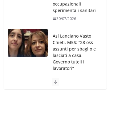
occupazionali
sperimentali sanitari
30/07/2026
Asl Lanciano Vasto
Chieti, M5S: “28 oss
assunti per sbaglio e
lasciati a casa.
Governo tuteli i
lavoratori”
30/07/2026
Valle d’Aosta, è
bufera sull’indennità
speciale ai dirigenti
Ausl. Le proteste di
minoranza e
sindacati: “Niente
soldi per gli oss?”