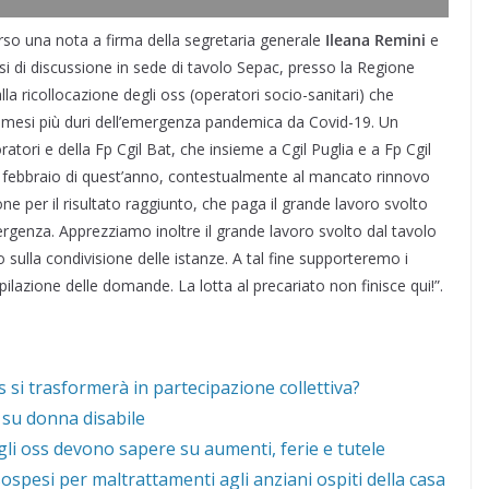
erso una nota a firma della segretaria generale
Ileana Remini
e
i di discussione in sede di tavolo Sepac, presso la Regione
lla ricollocazione degli oss (operatori socio-sanitari) che
i mesi più duri dell’emergenza pandemica da Covid-19. Un
ratori e della Fp Cgil Bat, che insieme a Cgil Puglia e a Fp Cgil
di febbraio di quest’anno, contestualmente al mancato rinnovo
ne per il risultato raggiunto, che paga il grande lavoro svolto
mergenza. Apprezziamo inoltre il grande lavoro svolto dal tavolo
ulla condivisione delle istanze. A tal fine supporteremo i
ilazione delle domande. La lotta al precariato non finisce qui!”.
 si trasformerà in partecipazione collettiva?
 su donna disabile
gli oss devono sapere su aumenti, ferie e tutele
ospesi per maltrattamenti agli anziani ospiti della casa