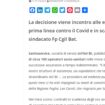
11/11/2021
Redazione OSSnews24
F
L
T
W
T
P
E
C
a
i
e
h
w
i
m
o
c
n
l
a
i
n
a
n
La decisione viene incontro alle e
e
k
e
t
t
t
i
d
prima linea contro il Covid e in sc
b
e
g
s
t
e
l
i
o
d
r
A
e
r
v
sindacato Fp Cgil Bat.
o
I
a
p
r
e
i
k
n
m
p
s
d
Sanitaservice
, società di servizi dell’
Asl Bt
, pubbli
t
i
di circa 100 operatori socio-sanitari
nelle more de
successive assunzioni a tempo indeterminato.
“Il 
nostre strutture di assistenza, sia ospedaliere che te
straordinario Asl Bt –
. La procedura ad evidenza pubb
questi mesi ci ha visti impegnati su tavoli di concer
della Regione Puglia, Leo Caroli, che ringrazio per l
Nei mesi scorsi i contratti in scadenza degli oss av