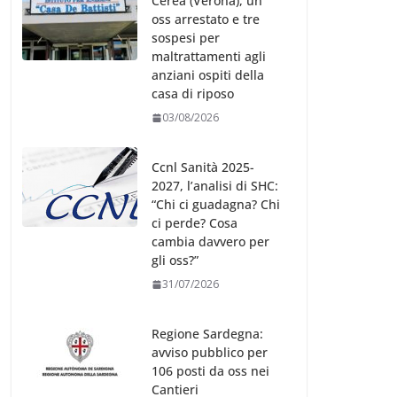
Cerea (Verona), un
oss arrestato e tre
sospesi per
maltrattamenti agli
anziani ospiti della
casa di riposo
03/08/2026
Ccnl Sanità 2025-
2027, l’analisi di SHC:
“Chi ci guadagna? Chi
ci perde? Cosa
cambia davvero per
gli oss?”
31/07/2026
Regione Sardegna:
avviso pubblico per
106 posti da oss nei
Cantieri