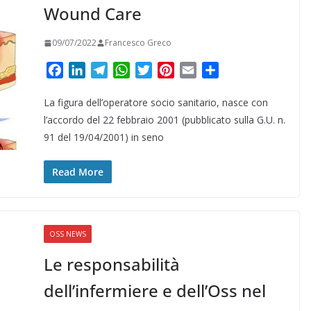
Wound Care
09/07/2022
Francesco Greco
F
L
T
W
T
P
E
C
a
i
e
h
w
i
m
o
La figura dell’operatore socio sanitario, nasce con
c
n
l
a
i
n
a
n
e
k
e
t
t
t
i
d
l’accordo del 22 febbraio 2001 (pubblicato sulla G.U. n.
b
e
g
s
t
e
l
i
91 del 19/04/2001) in seno
o
d
r
A
e
r
v
o
I
a
p
r
e
i
Read More
k
n
m
p
s
d
t
i
OSS NEWS
Le responsabilità
dell’infermiere e dell’Oss nel