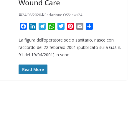
Wound Care
24/08/2020
Redazione OSSnews24
F
L
T
W
T
P
E
C
a
i
e
h
w
i
m
o
La figura dell’operatore socio sanitario, nasce con
c
n
l
a
i
n
a
n
e
k
e
t
t
t
i
d
l’accordo del 22 febbraio 2001 (pubblicato sulla G.U. n.
b
e
g
s
t
e
l
i
91 del 19/04/2001) in seno
o
d
r
A
e
r
v
o
I
a
p
r
e
i
Read More
k
n
m
p
s
d
t
i