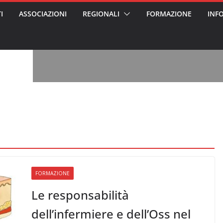
I
ASSOCIAZIONI
REGIONALI
FORMAZIONE
INF
, l’analisi di
a? Chi ci perde?
 per gli oss?”
alcontento degli
n partecipazione
o per abusi
sabile
7: tutto quello
sapere su
le
ss arrestato e
rattamenti agli
casa di riposo
FORMAZIONE
Le responsabilità
dell’infermiere e dell’Oss nel