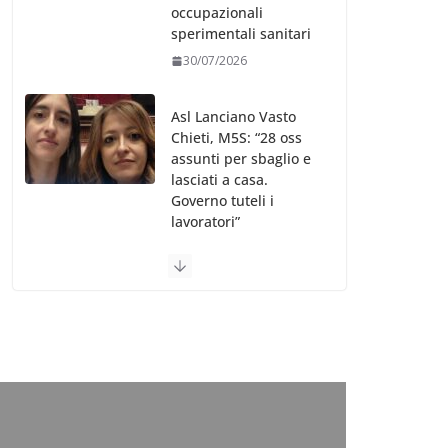
occupazionali
sperimentali sanitari
30/07/2026
Asl Lanciano Vasto
Chieti, M5S: “28 oss
assunti per sbaglio e
lasciati a casa.
Governo tuteli i
lavoratori”
30/07/2026
Valle d’Aosta, è
bufera sull’indennità
speciale ai dirigenti
Ausl. Le proteste di
minoranza e
sindacati: “Niente
soldi per gli oss?”