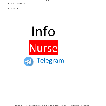
scostamento…
6 anni fa
Home
Collabora con OSSnews24
Nurse Times