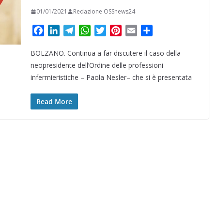
01/01/2021
Redazione OSSnews24
F
L
T
W
T
P
E
C
a
i
e
h
w
i
m
o
BOLZANO. Continua a far discutere il caso della
c
n
l
a
i
n
a
n
e
k
e
t
t
t
i
d
neopresidente dell’Ordine delle professioni
b
e
g
s
t
e
l
i
infermieristiche – Paola Nesler– che si è presentata
o
d
r
A
e
r
v
o
I
a
p
r
e
i
Read More
k
n
m
p
s
d
t
i