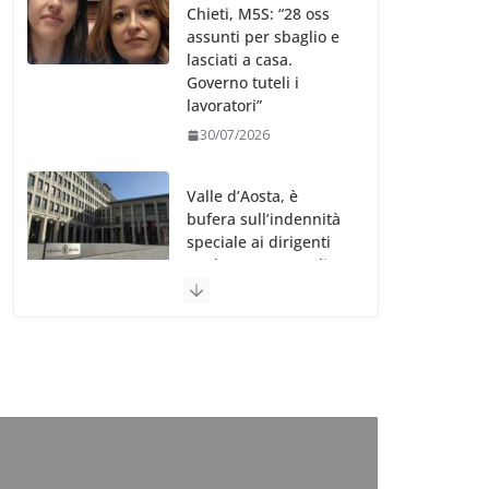
Chieti, M5S: “28 oss
assunti per sbaglio e
lasciati a casa.
Governo tuteli i
lavoratori”
30/07/2026
Valle d’Aosta, è
bufera sull’indennità
speciale ai dirigenti
Ausl. Le proteste di
minoranza e
sindacati: “Niente
soldi per gli oss?”
30/07/2026
Migep – Stati
Generali Oss – SHC:
“Richiesta di incontro