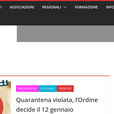
I
ASSOCIAZIONI
REGIONALI
FORMAZIONE
INF
vviso pubblico
 nei Cantieri
entali sanitari
o per abusi
sabile
7: tutto quello
sapere su
le
oss arrestato e
rattamenti agli
casa di riposo
, l’analisi di
a? Chi ci perde?
 per gli oss?”
ASSOCIAZIONI
REGIONALI
TRENTINO
Quarantena violata, l’Ordine
decide il 12 gennaio