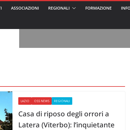
I
ASSOCIAZIONI
REGIONALI
FORMAZIONE
INF
, l’analisi di
a? Chi ci perde?
 per gli oss?”
alcontento degli
n partecipazione
o per abusi
sabile
7: tutto quello
sapere su
le
ss arrestato e
rattamenti agli
casa di riposo
LAZIO
OSS NEWS
REGIONALI
Casa di riposo degli orrori a
Latera (Viterbo): l’inquietante