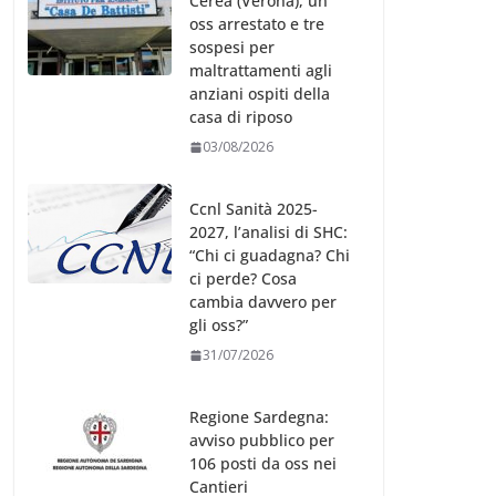
Cerea (Verona), un
oss arrestato e tre
sospesi per
maltrattamenti agli
anziani ospiti della
casa di riposo
03/08/2026
Ccnl Sanità 2025-
2027, l’analisi di SHC:
“Chi ci guadagna? Chi
ci perde? Cosa
cambia davvero per
gli oss?”
31/07/2026
Regione Sardegna:
avviso pubblico per
106 posti da oss nei
Cantieri