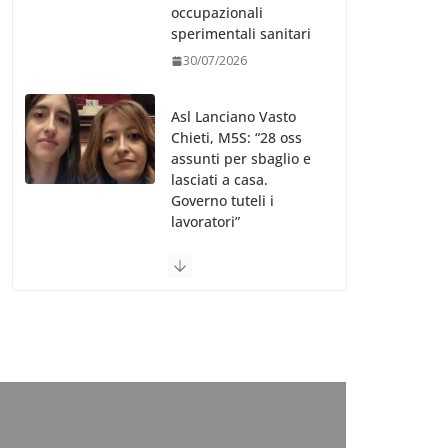
occupazionali
sperimentali sanitari
30/07/2026
Asl Lanciano Vasto
Chieti, M5S: “28 oss
assunti per sbaglio e
lasciati a casa.
Governo tuteli i
lavoratori”
30/07/2026
Valle d’Aosta, è
bufera sull’indennità
speciale ai dirigenti
Ausl. Le proteste di
minoranza e
sindacati: “Niente
soldi per gli oss?”