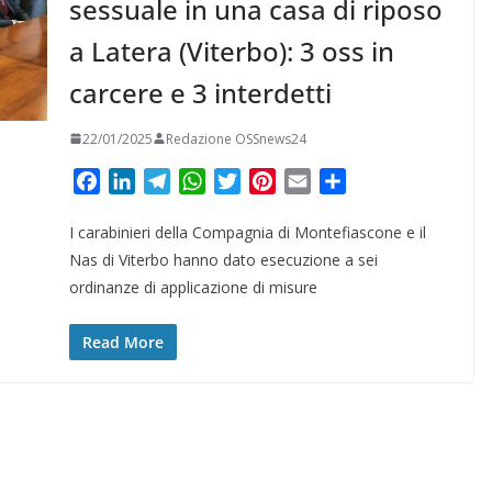
sessuale in una casa di riposo
a Latera (Viterbo): 3 oss in
carcere e 3 interdetti
22/01/2025
Redazione OSSnews24
F
L
T
W
T
P
E
C
a
i
e
h
w
i
m
o
I carabinieri della Compagnia di Montefiascone e il
c
n
l
a
i
n
a
n
e
k
e
t
t
t
i
d
Nas di Viterbo hanno dato esecuzione a sei
b
e
g
s
t
e
l
i
ordinanze di applicazione di misure
o
d
r
A
e
r
v
o
I
a
p
r
e
i
Read More
k
n
m
p
s
d
t
i