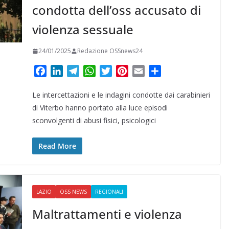
condotta dell’oss accusato di
violenza sessuale
24/01/2025
Redazione OSSnews24
F
L
T
W
T
P
E
C
a
i
e
h
w
i
m
o
Le intercettazioni e le indagini condotte dai carabinieri
c
n
l
a
i
n
a
n
e
k
e
t
t
t
i
d
di Viterbo hanno portato alla luce episodi
b
e
g
s
t
e
l
i
sconvolgenti di abusi fisici, psicologici
o
d
r
A
e
r
v
o
I
a
p
r
e
i
Read More
k
n
m
p
s
d
t
i
LAZIO
OSS NEWS
REGIONALI
Maltrattamenti e violenza