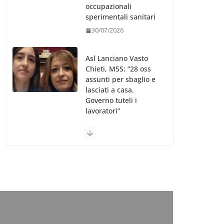
occupazionali
sperimentali sanitari
30/07/2026
Asl Lanciano Vasto
Chieti, M5S: “28 oss
assunti per sbaglio e
lasciati a casa.
Governo tuteli i
lavoratori”
30/07/2026
Valle d’Aosta, è
bufera sull’indennità
speciale ai dirigenti
Ausl. Le proteste di
minoranza e
sindacati: “Niente
soldi per gli oss?”