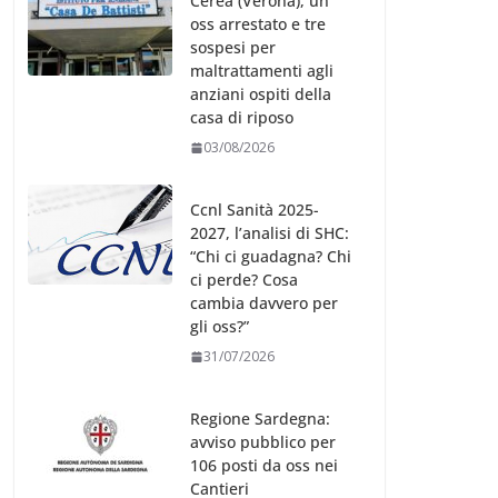
Cerea (Verona), un
oss arrestato e tre
sospesi per
maltrattamenti agli
anziani ospiti della
casa di riposo
03/08/2026
Ccnl Sanità 2025-
2027, l’analisi di SHC:
“Chi ci guadagna? Chi
ci perde? Cosa
cambia davvero per
gli oss?”
31/07/2026
Regione Sardegna:
avviso pubblico per
106 posti da oss nei
Cantieri