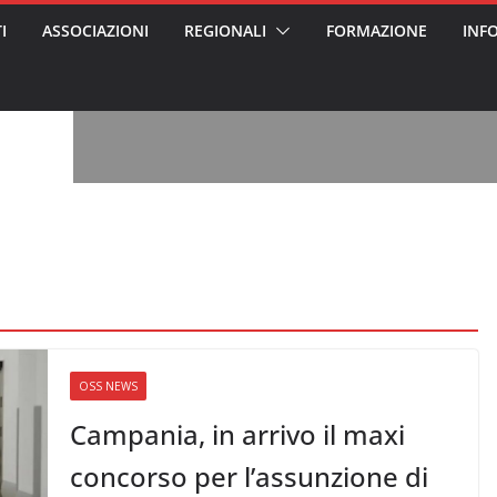
I
ASSOCIAZIONI
REGIONALI
FORMAZIONE
INF
, l’analisi di
a? Chi ci perde?
 per gli oss?”
alcontento degli
n partecipazione
o per abusi
sabile
7: tutto quello
sapere su
ele
oss arrestato e
rattamenti agli
casa di riposo
OSS NEWS
Campania, in arrivo il maxi
concorso per l’assunzione di