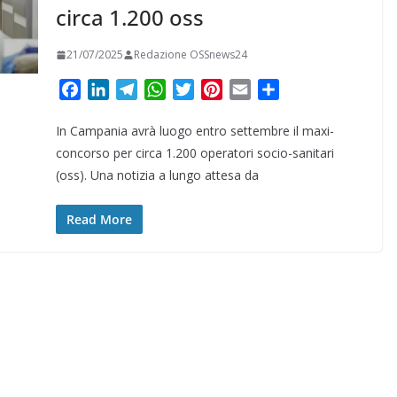
circa 1.200 oss
21/07/2025
Redazione OSSnews24
F
L
T
W
T
P
E
C
a
i
e
h
w
i
m
o
In Campania avrà luogo entro settembre il maxi-
c
n
l
a
i
n
a
n
e
k
e
t
t
t
i
d
concorso per circa 1.200 operatori socio-sanitari
b
e
g
s
t
e
l
i
(oss). Una notizia a lungo attesa da
o
d
r
A
e
r
v
o
I
a
p
r
e
i
Read More
k
n
m
p
s
d
t
i