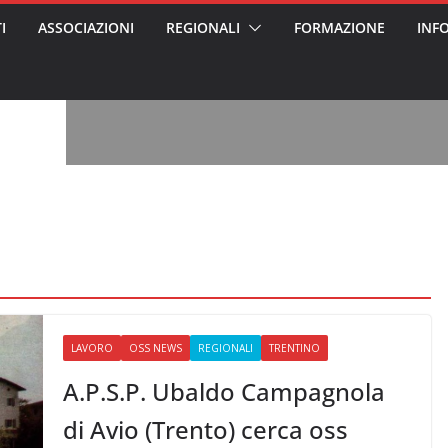
I
ASSOCIAZIONI
REGIONALI
FORMAZIONE
INF
vviso pubblico
 nei Cantieri
entali sanitari
o per abusi
sabile
7: tutto quello
sapere su
le
oss arrestato e
rattamenti agli
casa di riposo
, l’analisi di
a? Chi ci perde?
 per gli oss?”
LAVORO
OSS NEWS
REGIONALI
TRENTINO
A.P.S.P. Ubaldo Campagnola
di Avio (Trento) cerca oss