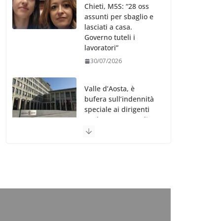
Chieti, M5S: “28 oss
assunti per sbaglio e
lasciati a casa.
Governo tuteli i
lavoratori”
30/07/2026
Valle d’Aosta, è
bufera sull’indennità
speciale ai dirigenti
Ausl. Le proteste di
minoranza e
sindacati: “Niente
soldi per gli oss?”
30/07/2026
Migep – Stati
Generali Oss – SHC:
“Richiesta di incontro