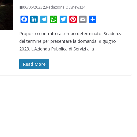
06/06/2023
Redazione OSSnews24
F
L
T
W
T
P
E
C
a
i
e
h
w
i
m
o
Proposto contratto a tempo determinato. Scadenza
c
n
l
a
i
n
a
n
e
k
e
t
t
t
i
d
del termine per presentare la domanda: 9 giugno
b
e
g
s
t
e
l
i
2023. L’Azienda Pubblica di Servizi alla
o
d
r
A
e
r
v
o
I
a
p
r
e
i
Read More
k
n
m
p
s
d
t
i