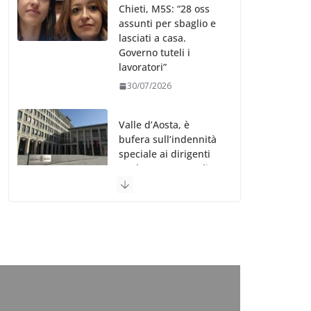
Chieti, M5S: “28 oss
assunti per sbaglio e
lasciati a casa.
Governo tuteli i
lavoratori”
30/07/2026
Valle d’Aosta, è
bufera sull’indennità
speciale ai dirigenti
Ausl. Le proteste di
minoranza e
sindacati: “Niente
soldi per gli oss?”
30/07/2026
Migep – Stati
Generali Oss – SHC:
“Richiesta di incontro