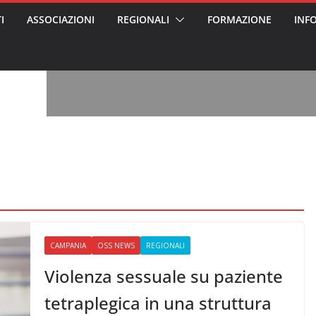
I
ASSOCIAZIONI
REGIONALI
FORMAZIONE
INF
vviso pubblico
 nei Cantieri
entali sanitari
o per abusi
sabile
7: tutto quello
sapere su
ele
oss arrestato e
rattamenti agli
casa di riposo
, l’analisi di
a? Chi ci perde?
 per gli oss?”
CAMPANIA
OSS NEWS
REGIONALI
Violenza sessuale su paziente
tetraplegica in una struttura