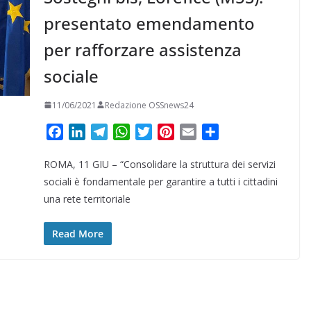
presentato emendamento
per rafforzare assistenza
sociale
11/06/2021
Redazione OSSnews24
F
L
T
W
T
P
E
C
a
i
e
h
w
i
m
o
ROMA, 11 GIU – “Consolidare la struttura dei servizi
c
n
l
a
i
n
a
n
e
k
e
t
t
t
i
d
sociali è fondamentale per garantire a tutti i cittadini
b
e
g
s
t
e
l
i
una rete territoriale
o
d
r
A
e
r
v
o
I
a
p
r
e
i
Read More
k
n
m
p
s
d
t
i