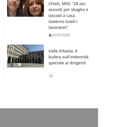
Chieti, M5S: “28 oss
assunti per sbaglio e
lasciati a casa.
Governo tuteli i
lavoratori”
30/07/2026
Valle d’Aosta, è
bufera sull’indennità
speciale ai dirigenti
Ausl. Le proteste di
minoranza e
sindacati: “Niente
soldi per gli oss?”
30/07/2026
Migep – Stati
Generali Oss – SHC:
“Richiesta di incontro