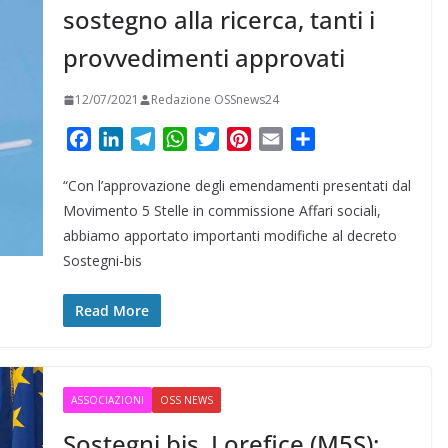
sostegno alla ricerca, tanti i
provvedimenti approvati
12/07/2021
Redazione OSSnews24
F
L
T
W
T
P
E
C
a
i
e
h
w
i
m
o
“Con l’approvazione degli emendamenti presentati dal
c
n
l
a
i
n
a
n
e
k
e
t
t
t
i
d
Movimento 5 Stelle in commissione Affari sociali,
b
e
g
s
t
e
l
i
abbiamo apportato importanti modifiche al decreto
o
d
r
A
e
r
v
Sostegni-bis
o
I
a
p
r
e
i
k
n
m
p
s
d
Read More
t
i
ASSOCIAZIONI
OSS NEWS
Sostegni bis, Lorefice (M5S):