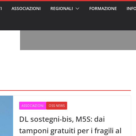
I
ASSOCIAZIONI
REGIONALI
FORMAZIONE
INF
vviso pubblico
 nei Cantieri
entali sanitari
o per abusi
sabile
7: tutto quello
sapere su
ele
oss arrestato e
rattamenti agli
casa di riposo
, l’analisi di
a? Chi ci perde?
 per gli oss?”
ASSOCIAZIONI
OSS NEWS
DL sostegni-bis, M5S: dai
tamponi gratuiti per i fragili al