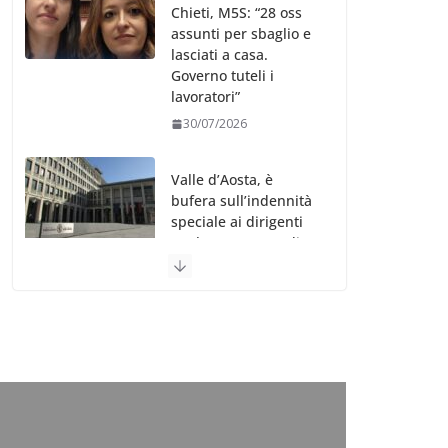
Chieti, M5S: “28 oss
assunti per sbaglio e
lasciati a casa.
Governo tuteli i
lavoratori”
30/07/2026
Valle d’Aosta, è
bufera sull’indennità
speciale ai dirigenti
Ausl. Le proteste di
minoranza e
sindacati: “Niente
soldi per gli oss?”
30/07/2026
Migep – Stati
Generali Oss – SHC:
“Richiesta di incontro