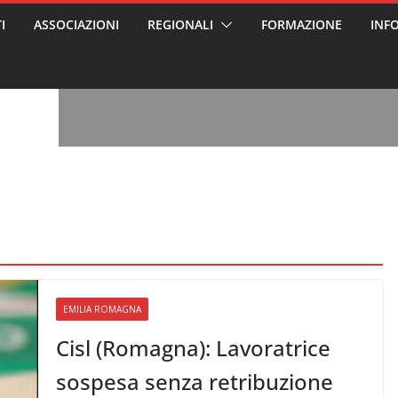
I
ASSOCIAZIONI
REGIONALI
FORMAZIONE
INF
vviso pubblico
 nei Cantieri
entali sanitari
o per abusi
sabile
7: tutto quello
sapere su
ele
oss arrestato e
rattamenti agli
casa di riposo
, l’analisi di
a? Chi ci perde?
 per gli oss?”
EMILIA ROMAGNA
Cisl (Romagna): Lavoratrice
sospesa senza retribuzione