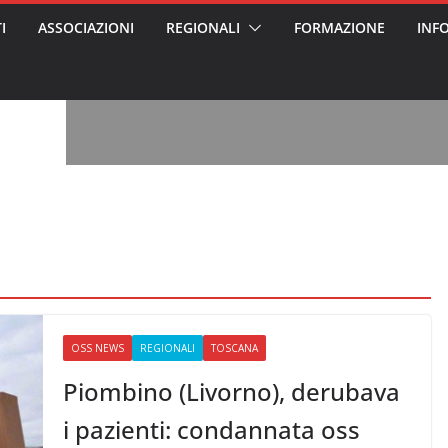
I
ASSOCIAZIONI
REGIONALI
FORMAZIONE
INF
, l’analisi di
a? Chi ci perde?
 per gli oss?”
alcontento degli
n partecipazione
o per abusi
sabile
7: tutto quello
sapere su
ele
oss arrestato e
rattamenti agli
casa di riposo
OSS NEWS
REGIONALI
TOSCANA
Piombino (Livorno), derubava
i pazienti: condannata oss