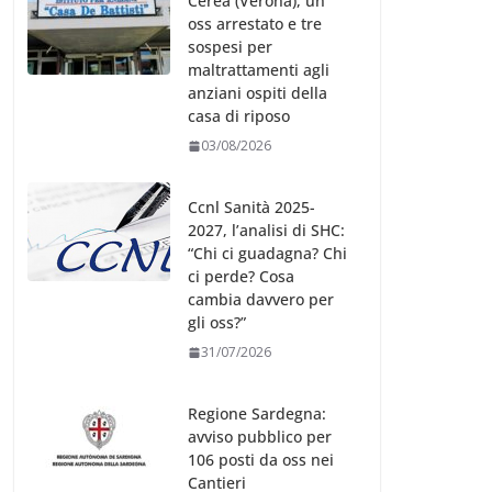
Cerea (Verona), un
oss arrestato e tre
sospesi per
maltrattamenti agli
anziani ospiti della
casa di riposo
03/08/2026
Ccnl Sanità 2025-
2027, l’analisi di SHC:
“Chi ci guadagna? Chi
ci perde? Cosa
cambia davvero per
gli oss?”
31/07/2026
Regione Sardegna:
avviso pubblico per
106 posti da oss nei
Cantieri