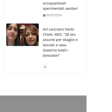
occupazionali
sperimentali sanitari
30/07/2026
Asl Lanciano Vasto
Chieti, M5S: “28 oss
assunti per sbaglio e
lasciati a casa.
Governo tuteli i
lavoratori”
30/07/2026
Valle d’Aosta, è
bufera sull’indennità
speciale ai dirigenti
Ausl. Le proteste di
minoranza e
sindacati: “Niente
soldi per gli oss?”