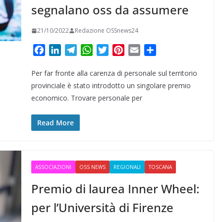
segnalano oss da assumere
21/10/2022
Redazione OSSnews24
F
L
T
W
T
P
E
C
a
i
e
h
w
i
m
o
Per far fronte alla carenza di personale sul territorio
c
n
l
a
i
n
a
n
e
k
e
t
t
t
i
d
provinciale è stato introdotto un singolare premio
b
e
g
s
t
e
l
i
economico. Trovare personale per
o
d
r
A
e
r
v
o
I
a
p
r
e
i
Read More
k
n
m
p
s
d
t
i
ASSOCIAZIONI
OSS NEWS
REGIONALI
TOSCANA
Premio di laurea Inner Wheel:
per l’Università di Firenze