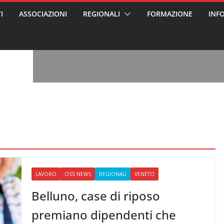
I
ASSOCIAZIONI
REGIONALI
FORMAZIONE
INF
vviso pubblico
 nei Cantieri
entali sanitari
o per abusi
sabile
7: tutto quello
sapere su
le
oss arrestato e
rattamenti agli
casa di riposo
, l’analisi di
a? Chi ci perde?
 per gli oss?”
LAVORO
OSS NEWS
REGIONALI
VENETO
Belluno, case di riposo
premiano dipendenti che