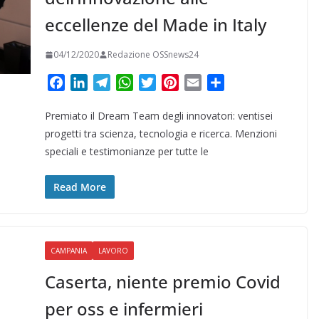
eccellenze del Made in Italy
04/12/2020
Redazione OSSnews24
F
L
T
W
T
P
E
C
a
i
e
h
w
i
m
o
Premiato il Dream Team degli innovatori: ventisei
c
n
l
a
i
n
a
n
e
k
e
t
t
t
i
d
progetti tra scienza, tecnologia e ricerca. Menzioni
b
e
g
s
t
e
l
i
speciali e testimonianze per tutte le
o
d
r
A
e
r
v
o
I
a
p
r
e
i
Read More
k
n
m
p
s
d
t
i
CAMPANIA
LAVORO
Caserta, niente premio Covid
per oss e infermieri