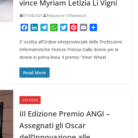
vince Myriam Letizia Li Vigni
01/04/2021
Redazione OSSnews24
F
L
T
W
T
P
E
C
a
i
e
h
w
i
m
o
E’ iscritta all’Ordine interprovinciale delle Professioni
c
n
l
a
i
n
a
n
e
k
e
t
t
t
i
d
Infermieristiche Firenze-Pistoia Dalle donne per le
b
e
g
s
t
e
l
i
donne in prima linea. Il premio “Inner Wheel
o
d
r
A
e
r
v
o
I
a
p
r
e
i
Read More
k
n
m
p
s
d
t
i
OSS NEWS
III Edizione Premio ANGI –
Assegnati gli Oscar
dell’Innovazione alle