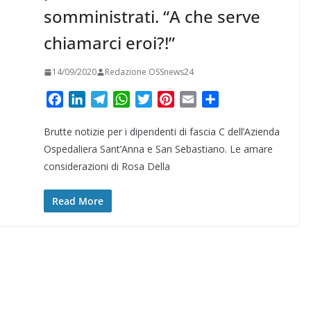
somministrati. “A che serve
chiamarci eroi?!”
14/09/2020
Redazione OSSnews24
F
L
T
W
T
P
E
C
a
i
e
h
w
i
m
o
Brutte notizie per i dipendenti di fascia C dell’Azienda
c
n
l
a
i
n
a
n
e
k
e
t
t
t
i
d
Ospedaliera Sant’Anna e San Sebastiano. Le amare
b
e
g
s
t
e
l
i
considerazioni di Rosa Della
o
d
r
A
e
r
v
o
I
a
p
r
e
i
Read More
k
n
m
p
s
d
t
i