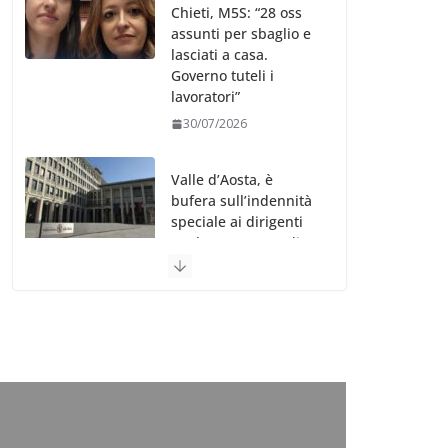
Chieti, M5S: “28 oss
assunti per sbaglio e
lasciati a casa.
Governo tuteli i
lavoratori”
30/07/2026
Valle d’Aosta, è
bufera sull’indennità
speciale ai dirigenti
Ausl. Le proteste di
minoranza e
sindacati: “Niente
soldi per gli oss?”
30/07/2026
Migep – Stati
Generali Oss – SHC:
“Richiesta di incontro