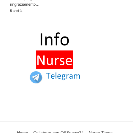
ringraziamento…
5 anni fa
Home
Collabora con OSSnews24
Nurse Times