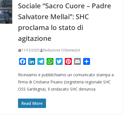
Sociale “Sacro Cuore – Padre
Salvatore Mellai”: SHC
proclama lo stato di
agitazione
11/12/2025
Redazione OSSnews24
F
L
T
W
T
P
E
C
a
i
e
h
w
i
m
o
Riceviamo e pubblichiamo un comunicato stampa a
c
n
l
a
i
n
a
n
e
k
e
t
t
t
i
d
firma di Cristiana Pisano (segreteria regionale SHC
b
e
g
s
t
e
l
i
OSS Sardegna). Il sindacato SHC denuncia
o
d
r
A
e
r
v
o
I
a
p
r
e
i
Read More
k
n
m
p
s
d
t
i