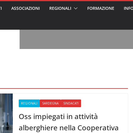
I
ASSOCIAZIONI
REGIONALI
FORMAZIONE
INF
vviso pubblico
 nei Cantieri
entali sanitari
o per abusi
sabile
7: tutto quello
sapere su
ele
oss arrestato e
rattamenti agli
casa di riposo
, l’analisi di
a? Chi ci perde?
 per gli oss?”
REGIONALI
SARDEGNA
SINDACATI
Oss impiegati in attività
alberghiere nella Cooperativa