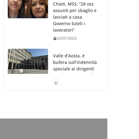
Chieti, M5S: “28 oss
assunti per sbaglio e
lasciati a casa.
Governo tuteli i
lavoratori”
30/07/2026
Valle d’Aosta, è
bufera sull’indennità
speciale ai dirigenti
Ausl. Le proteste di
minoranza e
sindacati: “Niente
soldi per gli oss?”
30/07/2026
Migep – Stati
Generali Oss – SHC:
“Richiesta di incontro