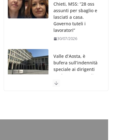
Chieti, M5S: “28 oss
assunti per sbaglio e
lasciati a casa.
Governo tuteli i
lavoratori”
30/07/2026
Valle d’Aosta, è
bufera sull’indennità
speciale ai dirigenti
Ausl. Le proteste di
minoranza e
sindacati: “Niente
soldi per gli oss?”
30/07/2026
Migep – Stati
Generali Oss – SHC:
“Richiesta di incontro