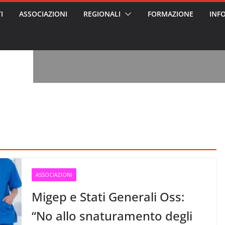
I
ASSOCIAZIONI
REGIONALI
FORMAZIONE
INF
ss arrestato e
rattamenti agli
casa di riposo
, l’analisi di
a? Chi ci perde?
 per gli oss?”
alcontento degli
n partecipazione
o per abusi
sabile
7: tutto quello
sapere su
le
ASSOCIAZIONI
Migep e Stati Generali Oss:
“No allo snaturamento degli