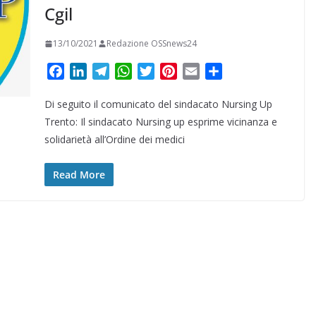
Cgil
13/10/2021
Redazione OSSnews24
F
L
T
W
T
P
E
C
a
i
e
h
w
i
m
o
Di seguito il comunicato del sindacato Nursing Up
c
n
l
a
i
n
a
n
e
k
e
t
t
t
i
d
Trento: Il sindacato Nursing up esprime vicinanza e
b
e
g
s
t
e
l
i
solidarietà all’Ordine dei medici
o
d
r
A
e
r
v
o
I
a
p
r
e
i
Read More
k
n
m
p
s
d
t
i