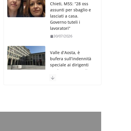
Chieti, M5S: “28 oss
assunti per sbaglio e
lasciati a casa.
Governo tuteli i
lavoratori”
30/07/2026
Valle d’Aosta, è
bufera sull’indennità
speciale ai dirigenti
Ausl. Le proteste di
minoranza e
sindacati: “Niente
soldi per gli oss?”
30/07/2026
Migep – Stati
Generali Oss – SHC:
“Richiesta di incontro