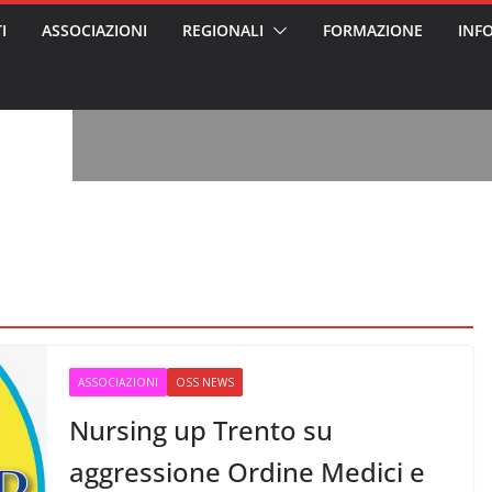
I
ASSOCIAZIONI
REGIONALI
FORMAZIONE
INF
vviso pubblico
 nei Cantieri
entali sanitari
o per abusi
sabile
7: tutto quello
sapere su
ele
oss arrestato e
rattamenti agli
casa di riposo
, l’analisi di
a? Chi ci perde?
 per gli oss?”
ASSOCIAZIONI
OSS NEWS
Nursing up Trento su
aggressione Ordine Medici e