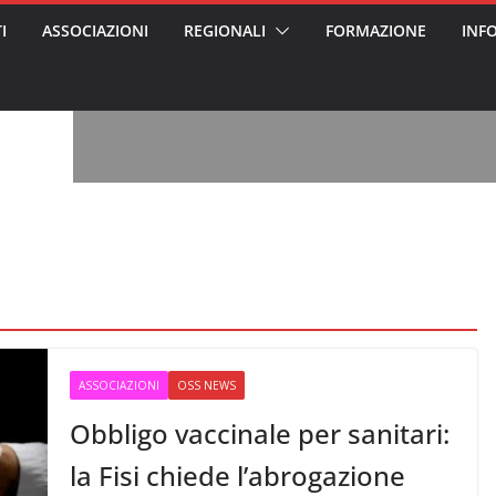
I
ASSOCIAZIONI
REGIONALI
FORMAZIONE
INF
vviso pubblico
 nei Cantieri
entali sanitari
o per abusi
sabile
7: tutto quello
sapere su
le
oss arrestato e
rattamenti agli
casa di riposo
, l’analisi di
a? Chi ci perde?
 per gli oss?”
ASSOCIAZIONI
OSS NEWS
Obbligo vaccinale per sanitari:
la Fisi chiede l’abrogazione