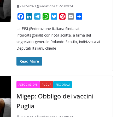
21/05/2021
Redazione OSSnews24
F
L
T
W
T
P
E
C
a
i
e
h
w
i
m
o
La FISI (Federazione Italiana Sindacati
c
n
l
a
i
n
a
n
e
k
e
t
t
t
i
d
Intercategoriali) con nota scritta, a firma del
b
e
g
s
t
e
l
i
segretario generale Rolando Scotilo, indirizzata ai
o
d
r
A
e
r
v
Deputati Italiani, chiede
o
I
a
p
r
e
i
k
n
m
p
s
d
Read More
t
i
ASSOCIAZIONI
PUGLIA
REGIONALI
Migep: Obbligo dei vaccini
Puglia
02/03/2021
Redazione OSSnews24