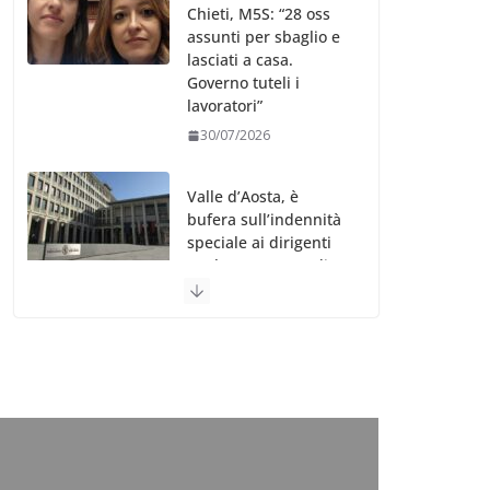
Chieti, M5S: “28 oss
assunti per sbaglio e
lasciati a casa.
Governo tuteli i
lavoratori”
30/07/2026
Valle d’Aosta, è
bufera sull’indennità
speciale ai dirigenti
Ausl. Le proteste di
minoranza e
sindacati: “Niente
soldi per gli oss?”
30/07/2026
Migep – Stati
Generali Oss – SHC:
“Richiesta di incontro