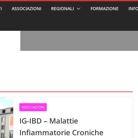
I
ASSOCIAZIONI
REGIONALI
FORMAZIONE
INF
vviso pubblico
 nei Cantieri
entali sanitari
o per abusi
sabile
7: tutto quello
sapere su
le
oss arrestato e
rattamenti agli
casa di riposo
, l’analisi di
a? Chi ci perde?
 per gli oss?”
ASSOCIAZIONI
IG-IBD – Malattie
Infiammatorie Croniche