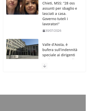
Chieti, M5S: “28 oss
assunti per sbaglio e
lasciati a casa.
Governo tuteli i
lavoratori”
30/07/2026
Valle d’Aosta, è
bufera sull’indennità
speciale ai dirigenti
Ausl. Le proteste di
minoranza e
sindacati: “Niente
soldi per gli oss?”
30/07/2026
Migep – Stati
Generali Oss – SHC:
“Richiesta di incontro