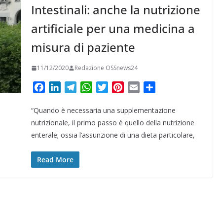
Intestinali: anche la nutrizione
artificiale per una medicina a
misura di paziente
11/12/2020
Redazione OSSnews24
F
L
T
W
T
P
E
C
a
i
e
h
w
i
m
o
“Quando è necessaria una supplementazione
c
n
l
a
i
n
a
n
e
k
e
t
t
t
i
d
nutrizionale, il primo passo è quello della nutrizione
b
e
g
s
t
e
l
i
enterale; ossia l’assunzione di una dieta particolare,
o
d
r
A
e
r
v
o
I
a
p
r
e
i
Read More
k
n
m
p
s
d
t
i