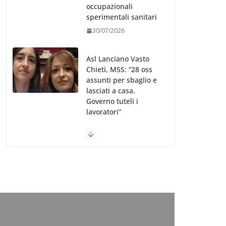
occupazionali
sperimentali sanitari
30/07/2026
Asl Lanciano Vasto
Chieti, M5S: “28 oss
assunti per sbaglio e
lasciati a casa.
Governo tuteli i
lavoratori”
30/07/2026
Valle d’Aosta, è
bufera sull’indennità
speciale ai dirigenti
Ausl. Le proteste di
minoranza e
sindacati: “Niente
soldi per gli oss?”