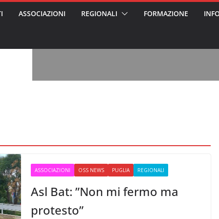
I
ASSOCIAZIONI
REGIONALI
FORMAZIONE
INF
, l’analisi di
a? Chi ci perde?
 per gli oss?”
alcontento degli
n partecipazione
o per abusi
sabile
7: tutto quello
sapere su
le
ss arrestato e
rattamenti agli
casa di riposo
ASSOCIAZIONI
OSS NEWS
PUGLIA
REGIONALI
Asl Bat: ”Non mi fermo ma
protesto”