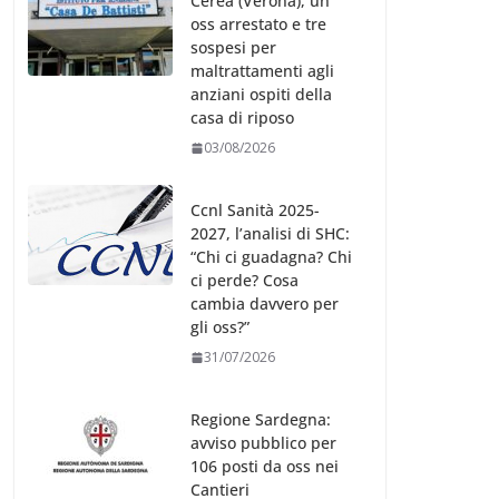
Cerea (Verona), un
oss arrestato e tre
sospesi per
maltrattamenti agli
anziani ospiti della
casa di riposo
03/08/2026
Ccnl Sanità 2025-
2027, l’analisi di SHC:
“Chi ci guadagna? Chi
ci perde? Cosa
cambia davvero per
gli oss?”
31/07/2026
Regione Sardegna:
avviso pubblico per
106 posti da oss nei
Cantieri