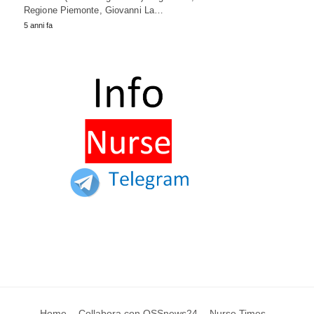
Regione Piemonte, Giovanni La…
5 anni fa
Home
Collabora con OSSnews24
Nurse Times