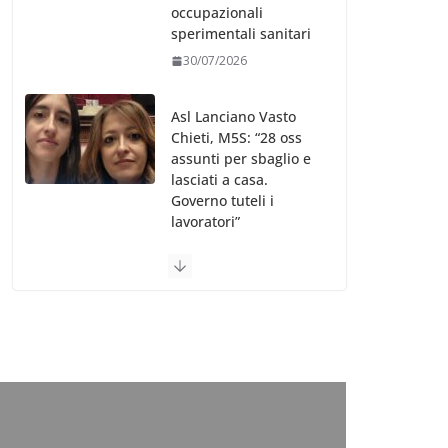
occupazionali
sperimentali sanitari
30/07/2026
Asl Lanciano Vasto
Chieti, M5S: “28 oss
assunti per sbaglio e
lasciati a casa.
Governo tuteli i
lavoratori”
30/07/2026
Valle d’Aosta, è
bufera sull’indennità
speciale ai dirigenti
Ausl. Le proteste di
minoranza e
sindacati: “Niente
soldi per gli oss?”