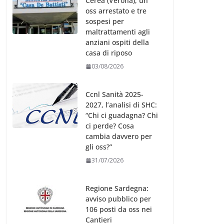
Cerea (Verona), un
oss arrestato e tre
sospesi per
maltrattamenti agli
anziani ospiti della
casa di riposo
03/08/2026
Ccnl Sanità 2025-
2027, l’analisi di SHC:
“Chi ci guadagna? Chi
ci perde? Cosa
cambia davvero per
gli oss?”
31/07/2026
Regione Sardegna:
avviso pubblico per
106 posti da oss nei
Cantieri