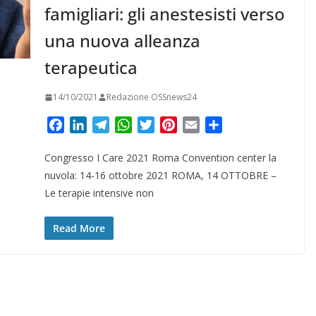
famigliari: gli anestesisti verso
una nuova alleanza
terapeutica
14/10/2021
Redazione OSSnews24
F
L
T
W
T
P
E
C
a
i
e
h
w
i
m
o
Congresso I Care 2021 Roma Convention center la
c
n
l
a
i
n
a
n
e
k
e
t
t
t
i
d
nuvola: 14-16 ottobre 2021 ROMA, 14 OTTOBRE –
b
e
g
s
t
e
l
i
Le terapie intensive non
o
d
r
A
e
r
v
o
I
a
p
r
e
i
Read More
k
n
m
p
s
d
t
i