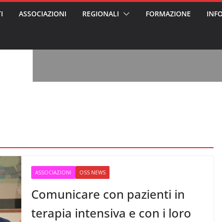
I
ASSOCIAZIONI
REGIONALI
FORMAZIONE
INF
027, l’analisi di
agna? Chi ci perde?
ero per gli oss?”
l malcontento degli
à in partecipazione
tato per abusi
 disabile
2027: tutto quello
no sapere su
utele
n oss arrestato e
altrattamenti agli
la casa di riposo
ASSOCIAZIONI
OSS NEWS
Comunicare con pazienti in
terapia intensiva e con i loro