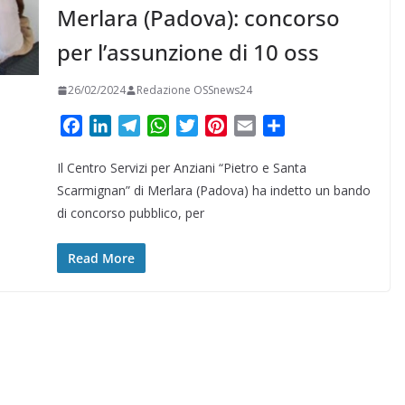
Merlara (Padova): concorso
per l’assunzione di 10 oss
26/02/2024
Redazione OSSnews24
F
L
T
W
T
P
E
C
a
i
e
h
w
i
m
o
Il Centro Servizi per Anziani “Pietro e Santa
c
n
l
a
i
n
a
n
e
k
e
t
t
t
i
d
Scarmignan” di Merlara (Padova) ha indetto un bando
b
e
g
s
t
e
l
i
di concorso pubblico, per
o
d
r
A
e
r
v
o
I
a
p
r
e
i
Read More
k
n
m
p
s
d
t
i