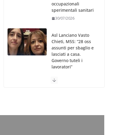
occupazionali
sperimentali sanitari
30/07/2026
Asl Lanciano Vasto
Chieti, M5S: “28 oss
assunti per sbaglio e
lasciati a casa.
Governo tuteli i
lavoratori”
30/07/2026
Valle d’Aosta, è
bufera sull’indennità
speciale ai dirigenti
Ausl. Le proteste di
minoranza e
sindacati: “Niente
soldi per gli oss?”