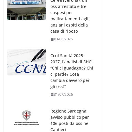
Cerea (Verona), un
oss arrestato e tre
sospesi per
maltrattamenti agli
anziani ospiti della
casa di riposo
03/08/2026
Ccnl Sanità 2025-
2027, l’analisi di SHC:
“Chi ci guadagna? Chi
ci perde? Cosa
cambia davvero per
gli oss?”
31/07/2026
Regione Sardegna:
avviso pubblico per
106 posti da oss nei
Cantieri