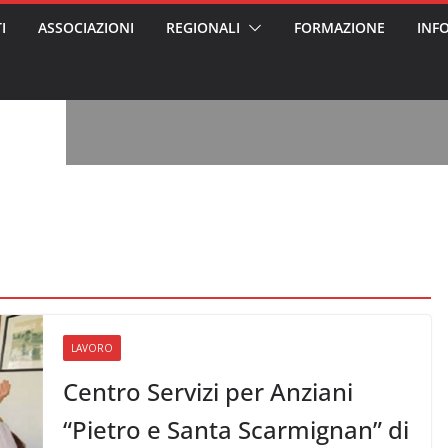
I
ASSOCIAZIONI
REGIONALI
FORMAZIONE
INF
, l’analisi di
a? Chi ci perde?
 per gli oss?”
alcontento degli
n partecipazione
o per abusi
sabile
7: tutto quello
sapere su
ele
oss arrestato e
rattamenti agli
casa di riposo
LAVORO
Centro Servizi per Anziani
“Pietro e Santa Scarmignan” di