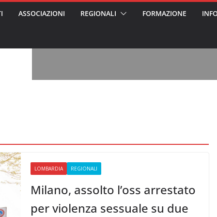
I
ASSOCIAZIONI
REGIONALI
FORMAZIONE
INF
, l’analisi di
a? Chi ci perde?
 per gli oss?”
alcontento degli
n partecipazione
o per abusi
sabile
7: tutto quello
sapere su
ele
oss arrestato e
rattamenti agli
casa di riposo
LOMBARDIA
REGIONALI
Milano, assolto l’oss arrestato
per violenza sessuale su due