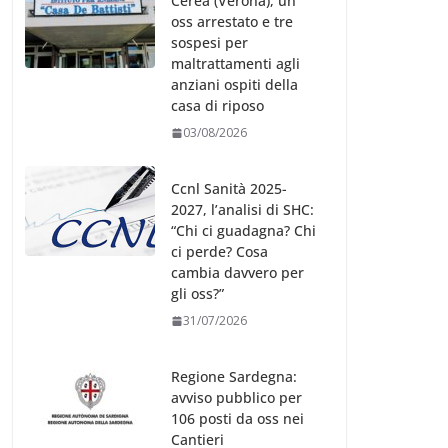
Cerea (Verona), un
oss arrestato e tre
sospesi per
maltrattamenti agli
anziani ospiti della
casa di riposo
03/08/2026
Ccnl Sanità 2025-
2027, l’analisi di SHC:
“Chi ci guadagna? Chi
ci perde? Cosa
cambia davvero per
gli oss?”
31/07/2026
Regione Sardegna:
avviso pubblico per
106 posti da oss nei
Cantieri