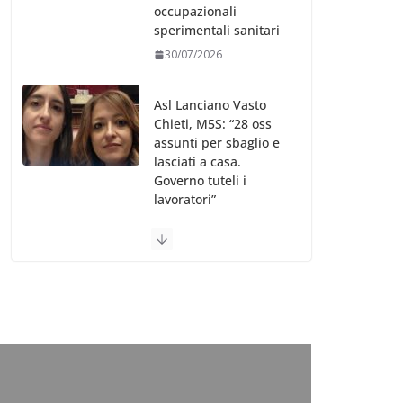
occupazionali
sperimentali sanitari
30/07/2026
Asl Lanciano Vasto
Chieti, M5S: “28 oss
assunti per sbaglio e
lasciati a casa.
Governo tuteli i
lavoratori”
30/07/2026
Valle d’Aosta, è
bufera sull’indennità
speciale ai dirigenti
Ausl. Le proteste di
minoranza e
sindacati: “Niente
soldi per gli oss?”