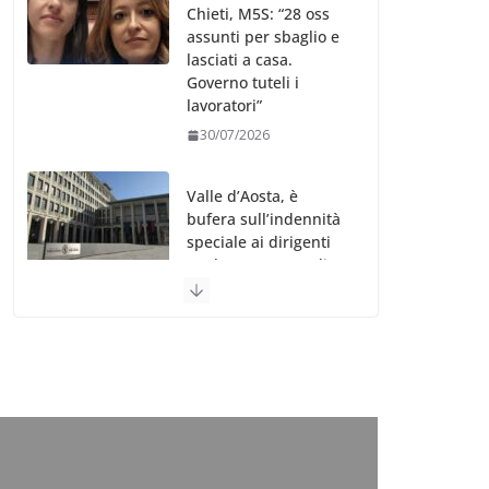
Chieti, M5S: “28 oss
assunti per sbaglio e
lasciati a casa.
Governo tuteli i
lavoratori”
30/07/2026
Valle d’Aosta, è
bufera sull’indennità
speciale ai dirigenti
Ausl. Le proteste di
minoranza e
sindacati: “Niente
soldi per gli oss?”
30/07/2026
Migep – Stati
Generali Oss – SHC:
“Richiesta di incontro