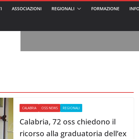
I
ASSOCIAZIONI
REGIONALI
FORMAZIONE
INF
vviso pubblico
 nei Cantieri
entali sanitari
o per abusi
sabile
7: tutto quello
sapere su
le
oss arrestato e
rattamenti agli
casa di riposo
, l’analisi di
a? Chi ci perde?
 per gli oss?”
CALABRIA
OSS NEWS
REGIONALI
Calabria, 72 oss chiedono il
ricorso alla graduatoria dell’ex