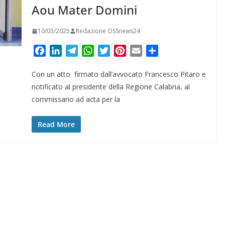
Aou Mater Domini
10/03/2025
Redazione OSSnews24
F
L
T
W
T
P
E
C
a
i
e
h
w
i
m
o
Con un atto firmato dall’avvocato Francesco Pitaro e
c
n
l
a
i
n
a
n
e
k
e
t
t
t
i
d
notificato al presidente della Regione Calabria, al
b
e
g
s
t
e
l
i
commissario ad acta per la
o
d
r
A
e
r
v
o
I
a
p
r
e
i
Read More
k
n
m
p
s
d
t
i