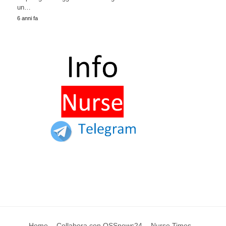
un…
6 anni fa
Home
Collabora con OSSnews24
Nurse Times