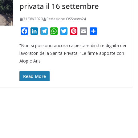
privata il 16 settembre
31/08/2020
Redazione OSSnews24
F
L
T
W
T
P
E
C
a
i
e
h
w
i
m
o
”Non si possono ancora calpestare diritti e dignità dei
c
n
l
a
i
n
a
n
e
k
e
t
t
t
i
d
lavoratori della Sanità Privata. “Le firme apposte con
b
e
g
s
t
e
l
i
Aiop e Aris
o
d
r
A
e
r
v
o
I
a
p
r
e
i
Read More
k
n
m
p
s
d
t
i