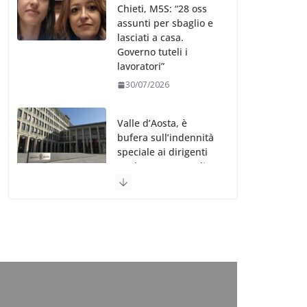
Chieti, M5S: “28 oss
assunti per sbaglio e
lasciati a casa.
Governo tuteli i
lavoratori”
30/07/2026
Valle d’Aosta, è
bufera sull’indennità
speciale ai dirigenti
Ausl. Le proteste di
minoranza e
sindacati: “Niente
soldi per gli oss?”
30/07/2026
Migep – Stati
Generali Oss – SHC:
“Richiesta di incontro