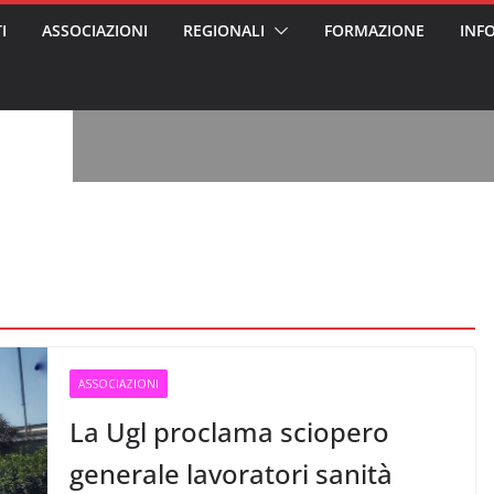
I
ASSOCIAZIONI
REGIONALI
FORMAZIONE
INF
vviso pubblico
 nei Cantieri
entali sanitari
o per abusi
sabile
7: tutto quello
sapere su
le
oss arrestato e
rattamenti agli
casa di riposo
, l’analisi di
a? Chi ci perde?
 per gli oss?”
ASSOCIAZIONI
La Ugl proclama sciopero
generale lavoratori sanità